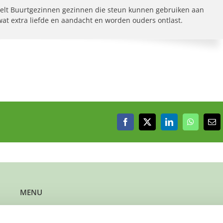
elt Buurtgezinnen gezinnen die steun kunnen gebruiken aan
 wat extra liefde en aandacht en worden ouders ontlast.
Facebook
X
LinkedIn
WhatsAp
E-
mai
MENU
Kun je steun gebruiken?
Wil je steun bieden?