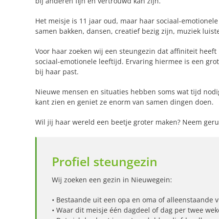
bij anderen fijn en vertrouwd kan zijn.
Het meisje is 11 jaar oud, maar haar sociaal-emotionele
samen bakken, dansen, creatief bezig zijn, muziek luiste
Voor haar zoeken wij een steungezin dat affiniteit heef
sociaal-emotionele leeftijd. Ervaring hiermee is een grot
bij haar past.
Nieuwe mensen en situaties hebben soms wat tijd nodig. 
kant zien en geniet ze enorm van samen dingen doen.
Wil jij haar wereld een beetje groter maken? Neem gerust
Profiel steungezin
Wij zoeken een gezin in Nieuwegein:
• Bestaande uit een opa en oma of alleenstaande v
• Waar dit meisje één dagdeel of dag per twee we