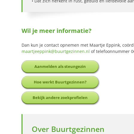
• Dat zich herkent in rust, geduld en liefdevolle aa
Wil je meer informatie?
Dan kun je contact opnemen met Maartje Eppink, coörd
maartjeeppink@buurtgezinnen.nl
of telefoonnummer 0
Aanmelden als steungezin
Hoe werkt Buurtgezinnen?
Bekijk andere zoekprofielen
Over Buurtgezinnen