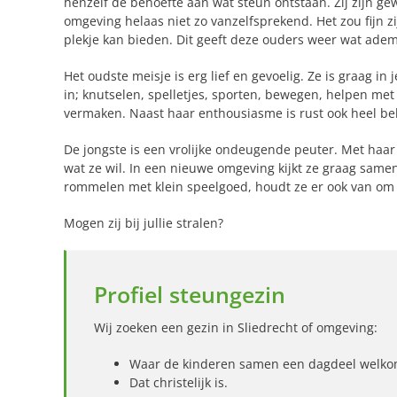
henzelf de behoefte aan wat steun ontstaan. Zij zijn g
omgeving helaas niet zo vanzelfsprekend. Het zou fijn z
plekje kan bieden. Dit geeft deze ouders weer wat ad
Het oudste meisje is erg lief en gevoelig. Ze is graag in 
in; knutselen, spelletjes, sporten, bewegen, helpen met 
vermaken. Naast haar enthousiasme is rust ook heel bel
De jongste is een vrolijke ondeugende peuter. Met haar
wat ze wil. In een nieuwe omgeving kijkt ze graag samen
rommelen met klein speelgoed, houdt ze er ook van om 
Mogen zij bij jullie stralen?
Profiel steungezin
Wij zoeken een gezin in Sliedrecht of omgeving:
Waar de kinderen samen een dagdeel welkom 
Dat christelijk is.