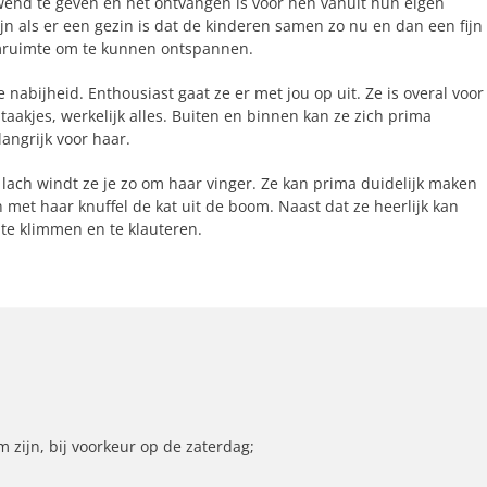
ewend te geven en het ontvangen is voor hen vanuit hun eigen
ijn als er een gezin is dat de kinderen samen zo nu en dan een fijn
emruimte om te kunnen ontspannen.
je nabijheid. Enthousiast gaat ze er met jou op uit. Ze is overal voor
taakjes, werkelijk alles. Buiten en binnen kan ze zich prima
angrijk voor haar.
 lach windt ze je zo om haar vinger. Ze kan prima duidelijk maken
 met haar knuffel de kat uit de boom. Naast dat ze heerlijk kan
te klimmen en te klauteren.
zijn, bij voorkeur op de zaterdag;