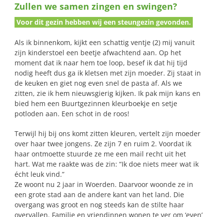
Zullen we samen zingen en swingen?
naar:
Voor dit gezin hebben wij een steungezin gevonden.
Als ik binnenkom, kijkt een schattig ventje (2) mij vanuit
zijn kinderstoel een beetje afwachtend aan. Op het
moment dat ik naar hem toe loop, besef ik dat hij tijd
nodig heeft dus ga ik kletsen met zijn moeder. Zij staat in
de keuken en giet nog even snel de pasta af. Als we
zitten, zie ik hem nieuwsgierig kijken. Ik pak mijn kans en
bied hem een Buurtgezinnen kleurboekje en setje
potloden aan. Een schot in de roos!
Terwijl hij bij ons komt zitten kleuren, vertelt zijn moeder
over haar twee jongens. Ze zijn 7 en ruim 2. Voordat ik
haar ontmoette stuurde ze me een mail recht uit het
hart. Wat me raakte was de zin: “Ik doe niets meer wat ik
écht leuk vind.”
Ze woont nu 2 jaar in Woerden. Daarvoor woonde ze in
een grote stad aan de andere kant van het land. Die
overgang was groot en nog steeds kan de stilte haar
overvallen. Familie en vriendinnen wonen te ver om ‘even’