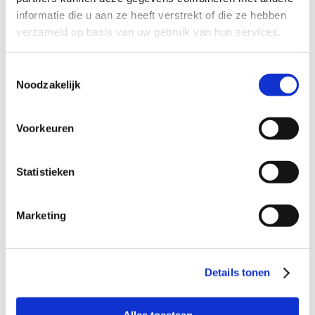
Profiel steungezin
informatie die u aan ze heeft verstrekt of die ze hebben
verzameld op basis van uw gebruik van hun services.
Wij zoeken in Woerden (of in de kernen
Harmelen, Kamerik en Zegveld) een
Toestemmingsselectie
steungezin/-ouder:
Noodzakelijk
Zonder (thuiswonende) kinderen of met
iets oudere kinderen;
Voorkeuren
Dat geduld heeft en om de week graag
tijd vrijmaakt voor dit grappige ventje;
Dat bij een leuke klik wellicht iets extra’s
Statistieken
kan beteken in vakanties.
Marketing
Wil je meer informatie?
Dan kun je contact opnemen met Iris Meijerink,
Details tonen
coördinator Buurtgezinnen in de gemeente Woerden, via
iris@buurtgezinnen.nl
of bel: 06-48154190.
Alles toestaan