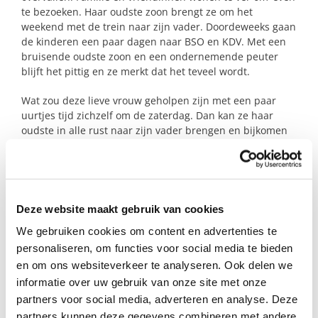
te bezoeken. Haar oudste zoon brengt ze om het
weekend met de trein naar zijn vader. Doordeweeks gaan
de kinderen een paar dagen naar BSO en KDV. Met een
bruisende oudste zoon en een ondernemende peuter
blijft het pittig en ze merkt dat het teveel wordt.
Wat zou deze lieve vrouw geholpen zijn met een paar
uurtjes tijd zichzelf om de zaterdag. Dan kan ze haar
oudste in alle rust naar zijn vader brengen en bijkomen
op de terugweg. Nu neemt ze haar jongste mee en die
vindt zo’n lange treinreis maar niets.
Dit heerlijke ventje is dol op dansen. Zet een muziekje
aan en hij begint spontaan te swingen. In het begin kijkt
hij graag de kat uit de boom. Zodra zijn nieuwsgierigheid
Deze website maakt gebruik van cookies
het wint komt er een lieve, bezige bij tevoorschijn.
We gebruiken cookies om content en advertenties te
personaliseren, om functies voor social media te bieden
Lijkt het jou mooi om dit gezin te steunen en dit
muzikale, 2-jarige ventje om de zaterdag een dagdeel op
en om ons websiteverkeer te analyseren. Ook delen we
te vangen? Ik kom graag kennismaken!
informatie over uw gebruik van onze site met onze
partners voor social media, adverteren en analyse. Deze
partners kunnen deze gegevens combineren met andere