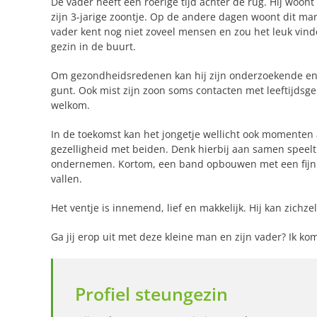
De vader heeft een roerige tijd achter de rug. Hij woont
zijn 3-jarige zoontje. Op de andere dagen woont dit m
vader kent nog niet zoveel mensen en zou het leuk vin
gezin in de buurt.
Om gezondheidsredenen kan hij zijn onderzoekende en l
gunt. Ook mist zijn zoon soms contacten met leeftijdsge
welkom.
In de toekomst kan het jongetje wellicht ook momenten 
gezelligheid met beiden. Denk hierbij aan samen speelt
ondernemen. Kortom, een band opbouwen met een fijn g
vallen.
Het ventje is innemend, lief en makkelijk. Hij kan zichz
Ga jij erop uit met deze kleine man en zijn vader? Ik ko
Profiel steungezin