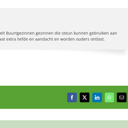
elt Buurtgezinnen gezinnen die steun kunnen gebruiken aan
 wat extra liefde en aandacht en worden ouders ontlast.
Facebook
X
LinkedIn
WhatsAp
E-
mai