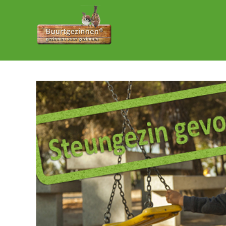
Ga
naar
inhoud
Bekijk
grotere
afbeelding