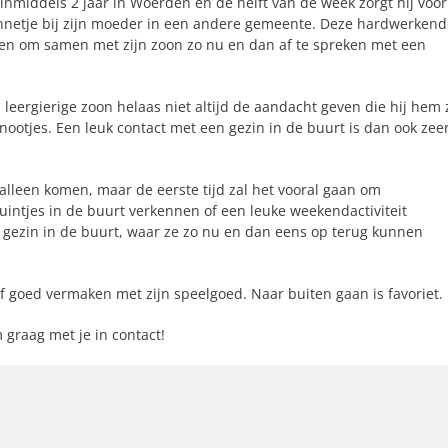
 inmiddels 2 jaar in Woerden en de helft van de week zorgt hij voor
annetje bij zijn moeder in een andere gemeente. Deze hardwerkend
den om samen met zijn zoon zo nu en dan af te spreken met een
eergierige zoon helaas niet altijd de aandacht geven die hij hem 
nootjes. Een leuk contact met een gezin in de buurt is dan ook zee
alleen komen, maar de eerste tijd zal het vooral gaan om
uintjes in de buurt verkennen of een leuke weekendactiviteit
ezin in de buurt, waar ze zo nu en dan eens op terug kunnen
elf goed vermaken met zijn speelgoed. Naar buiten gaan is favoriet.
m graag met je in contact!