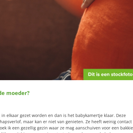
nde moeder?
nog in elkaar gezet worden en dan is het babykamertje klaar. Deze
apsverlof, maar kan er niet van genieten. Ze heeft weinig contact
oek ik een gezellig gezin waar ze mag aanschuiven voor een bakkie