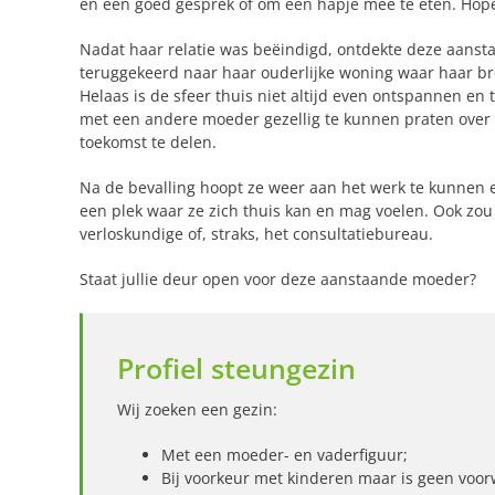
en een goed gesprek of om een hapje mee te eten. Hopel
Nadat haar relatie was beëindigd, ontdekte deze aanst
teruggekeerd naar haar ouderlijke woning waar haar b
Helaas is de sfeer thuis niet altijd even ontspannen en 
met een andere moeder gezellig te kunnen praten over
toekomst te delen.
Na de bevalling hoopt ze weer aan het werk te kunnen en
een plek waar ze zich thuis kan en mag voelen. Ook zou 
verloskundige of, straks, het consultatiebureau.
Staat jullie deur open voor deze aanstaande moeder?
Profiel steungezin
Wij zoeken een gezin:
Met een moeder- en vaderfiguur;
Bij voorkeur met kinderen maar is geen voo