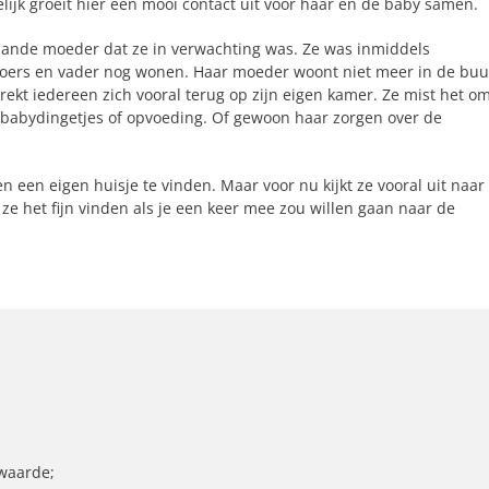
ijk groeit hier een mooi contact uit voor haar en de baby samen.
aande moeder dat ze in verwachting was. Ze was inmiddels
roers en vader nog wonen. Haar moeder woont niet meer in de buu
trekt iedereen zich vooral terug op zijn eigen kamer. Ze mist het o
 babydingetjes of opvoeding. Of gewoon haar zorgen over de
 een eigen huisje te vinden. Maar voor nu kijkt ze vooral uit naar
ze het fijn vinden als je een keer mee zou willen gaan naar de
rwaarde;