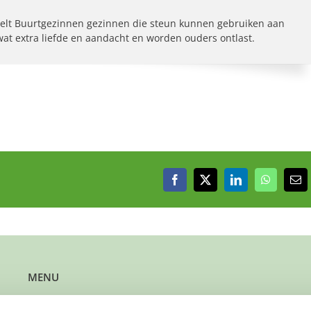
elt Buurtgezinnen gezinnen die steun kunnen gebruiken aan
 wat extra liefde en aandacht en worden ouders ontlast.
Facebook
X
LinkedIn
WhatsAp
E-
mai
MENU
Kun je steun gebruiken?