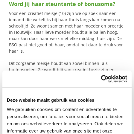
Word jij haar steuntante of bonusoma?
naar:
Voor een creatief meisje (10) zijn we op zoek naar een
iemand die wekelijks bij haar thuis langs kan komen na
schooltijd. Ze woont samen met haar moeder en broertje
in Houtwijk. Haar lieve moeder houdt alle ballen hoog,
maar kan door haar werk niet elke middag thuis zijn. De
BSO past niet goed bij haar, omdat het daar te druk voor
haar is.
Dit zorgzame meisje houdt van zowel binnen- als
buitenspelen. Ze wordt blij van creatief bezig zijn en
geniet ervan om iets moois te maken of lekkers te bakken.
Nieuwe contacten vindt ze in het begin wat spannend, ze
kijkt eerst graag even de kat uit de boom, maar zodra ze
zich op haar gemak voelt, kletst ze gezellig mee.
Deze website maakt gebruik van cookies
Lijkt het je mooi om voor haar die vertrouwde en warme
We gebruiken cookies om content en advertenties te
plek te zijn, gewoon bij haar thuis, één middag per week?
personaliseren, om functies voor social media te bieden
en om ons websiteverkeer te analyseren. Ook delen we
informatie over uw gebruik van onze site met onze