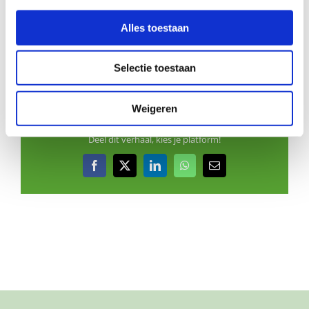
Hoe werkt Buurtgezinnen?
Alles toestaan
Bekijk andere zoekprofielen
Selectie toestaan
Weigeren
Deel dit verhaal, kies je platform!
Facebook
X
LinkedIn
WhatsApp
E-
mail