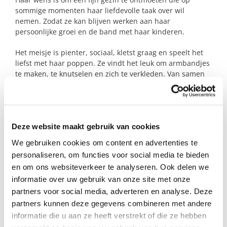
sommige momenten haar liefdevolle taak over wil
nemen. Zodat ze kan blijven werken aan haar
persoonlijke groei en de band met haar kinderen.
Het meisje is pienter, sociaal, kletst graag en speelt het
liefst met haar poppen. Ze vindt het leuk om armbandjes
te maken, te knutselen en zich te verkleden. Van samen
spelen licht ze helemaal op. Een echt meisje-meisje dat
snel op haar gemak is bij anderen.
Haar broertje is ondernemend en onderzoekend. Met zijn
rijke fantasie speelt hij graag buiten en is graag lekker
Deze website maakt gebruik van cookies
actief. Je maakt hem ook heel blij met het laten spelen
We gebruiken cookies om content en advertenties te
van spelletjes, maken van puzzels en bouwen van hutten.
personaliseren, om functies voor social media te bieden
Hij is een attente en lieve knuffelbeer.
en om ons websiteverkeer te analyseren. Ook delen we
informatie over uw gebruik van onze site met onze
We zijn op zoek naar een warm gezin dat deze lieverds
met open armen wil verwelkomen.
partners voor social media, adverteren en analyse. Deze
partners kunnen deze gegevens combineren met andere
Ben jij het fijne gezin dat wat extra tijd heeft?
informatie die u aan ze heeft verstrekt of die ze hebben