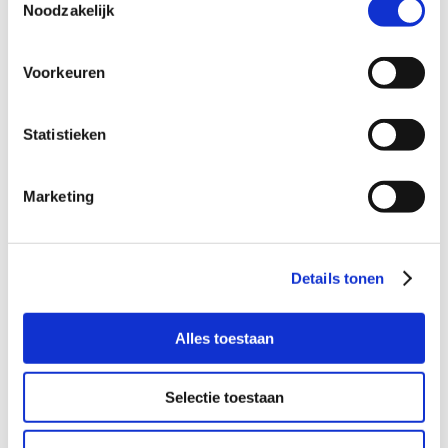
Noodzakelijk
Waldervaart (voor de jongste van 5 jaar).
Voorkeuren
Wil je meer informatie?
Statistieken
Dan kun je contact opnemen met Denise Wijnker,
coördinator Buurtgezinnen voor de gemeente Schagen,
Marketing
via
denise@buurtgezinnen.nl
of bel 06 – 18 46 12 78.
Aanmelden als steungezin
Details tonen
Hoe werkt Buurtgezinnen?
Alles toestaan
Bekijk andere zoekprofielen
Selectie toestaan