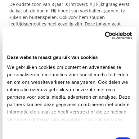
De oudste zoon van 8 jaar is introvert; hij kijkt graag eerst
de kat uit de boom. Hij houdt van voetballen, gamen, tv
kijken en buitenspelen. Ook voor hem zouden
leeftijdsgenootjes heel gezellig zijn. Deze jongen gaat
naar school in de omgeving van Groeneweg/Centrum van
Schagen.
Bied jij een helpende hand?
Deze website maakt gebruik van cookies
We gebruiken cookies om content en advertenties te
Profiel steungezin
personaliseren, om functies voor social media te bieden
en om ons websiteverkeer te analyseren. Ook delen we
Wij zoeken twee steungezinnen in de plaats
informatie over uw gebruik van onze site met onze
Schagen die:
partners voor social media, adverteren en analyse. Deze
• doordeweeks één van de jongens van school
partners kunnen deze gegevens combineren met andere
zou kunnen halen. De jongste bij voorkeur op
informatie die u aan ze heeft verstrekt of die ze hebben
woensdag;
verzameld op basis van uw gebruik van hun services.
• jongens in de leeftijd van 4 – 10 jaar hebben;
• bij voorkeur woonachtig zijn in de wijk
Toestemmingsselectie
Groeneweg, Centrum van Schagen of