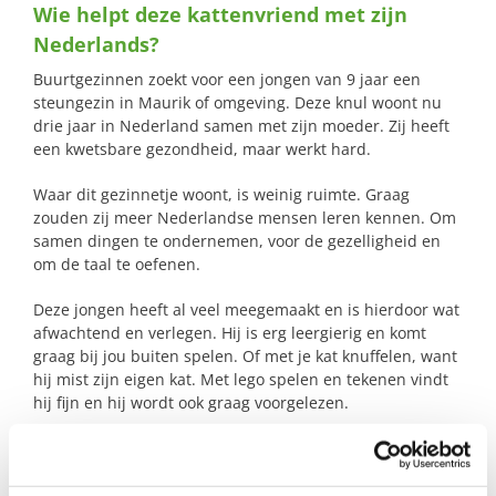
Wie helpt deze kattenvriend met zijn
naar:
Nederlands?
Buurtgezinnen zoekt voor een jongen van 9 jaar een
steungezin in Maurik of omgeving. Deze knul woont nu
drie jaar in Nederland samen met zijn moeder. Zij heeft
een kwetsbare gezondheid, maar werkt hard.
Waar dit gezinnetje woont, is weinig ruimte. Graag
zouden zij meer Nederlandse mensen leren kennen. Om
samen dingen te ondernemen, voor de gezelligheid en
om de taal te oefenen.
Deze jongen heeft al veel meegemaakt en is hierdoor wat
afwachtend en verlegen. Hij is erg leergierig en komt
graag bij jou buiten spelen. Of met je kat knuffelen, want
hij mist zijn eigen kat. Met lego spelen en tekenen vindt
hij fijn en hij wordt ook graag voorgelezen.
Zijn jullie dat gezin waar hij welkom is? Laat het me
weten! Ik vertel je er graag meer over.