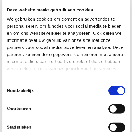
Deze website maakt gebruik van cookies
Profiel steungezin
We gebruiken cookies om content en advertenties te
personaliseren, om functies voor social media te bieden
Wij zoeken een gezin:
en om ons websiteverkeer te analyseren. Ook delen we
Liefst in Maurik;
informatie over uw gebruik van onze site met onze
Waar deze jongen wekelijks de
partners voor social media, adverteren en analyse. Deze
Nederlandse taal mag komen oefenen;
partners kunnen deze gegevens combineren met andere
Waar geen andere kinderen zijn.
informatie die u aan ze heeft verstrekt of die ze hebben
verzameld op basis van uw gebruik van hun services.
Wil je meer informatie?
Toestemmingsselectie
Noodzakelijk
Dan kun je contact opnemen met Evelyne Klaassen,
coördinator Buurtgezinnen voor de gemeente Buren, via
Voorkeuren
evelyne@buurtgezinnen.nl
of bel: 06-29911468.
Aanmelden als steungezin
Statistieken