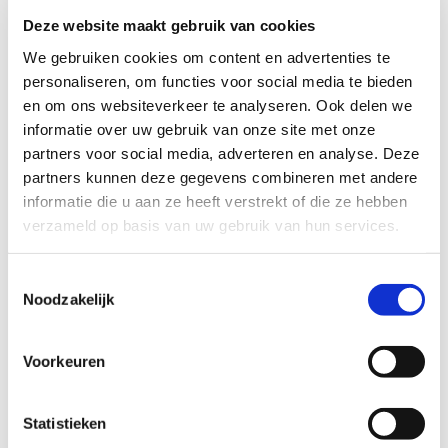
schooltijd.
Deze website maakt gebruik van cookies
Kun jij haar helpen met deze waardevolle steun, zodat ze
We gebruiken cookies om content en advertenties te
stap voor stap meer vertrouwen krijgt?
personaliseren, om functies voor social media te bieden
en om ons websiteverkeer te analyseren. Ook delen we
informatie over uw gebruik van onze site met onze
Profiel steungezin
partners voor social media, adverteren en analyse. Deze
We zoeken een ouder:
partners kunnen deze gegevens combineren met andere
informatie die u aan ze heeft verstrekt of die ze hebben
Die een aantal keer per week beschikbaar
verzameld op basis van uw gebruik van hun services.
is om dit meisje 15- 20 minuten te
begeleiden bij het lezen;
Toestemmingsselectie
Bij voorkeur in Overasselt of directe
Noodzakelijk
omgeving;
Mocht je maar 1 moment per week
beschikbaar zijn, reageer dan ook;
Voorkeuren
De contactmomenten door de week of in
het weekend zijn flexibel en in overleg.
Begeleiden binnen schooltijden, op school
Statistieken
is ook mogelijk.