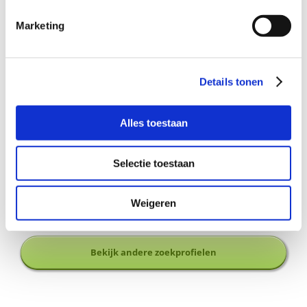
Marketing
Wil je meer informatie?
Neem dan gerust contact op met de coördinator van
Details tonen
Buurtgezinnen,
Inge
Miggiels
, c
oördinator Buurtgezinnen
voor de gemeente Heumen & Mook en Middelaar, via
inge@buurtgezinnen.nl
of telefoonnummer
06 – 25 05 60
Alles toestaan
20.
Selectie toestaan
Aanmelden als steungezin
Weigeren
Hoe werkt Buurtgezinnen?
Bekijk andere zoekprofielen