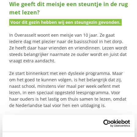
Wie geeft dit meisje een steuntje in de rug
naar:
met lezen?
Voor dit gezin hebben wij een steungezin gevonden.
In Overasselt woont een meisje van 10 jaar. Ze gaat
iedere dag met plezier naar de basisschool in het dorp.
Ze heeft daar haar vrienden en vriendinnen. Lezen wordt
steeds belangrijker naarmate ze ouder wordt en juist dat
vraagt extra aandacht.
Ze start binnenkort met een dyslexie programma. Maar
om het goed te kunnen volgen, is het belangrijk dat zij,
naast school, minstens vier maal per week oefent met
lezen, in een speciaal opgesteld leesprogramma. Voor
haar ouders is het lastig om thuis samen te lezen, omdat
de Nederlandse taal voor hen een uitdaging is.
Daarom zoeken we, in samenwerking met de school,
iemand die een aantal keer per week 15 à 20 minuten
met haar wil lezen. Dit kan, in overleg ook onder