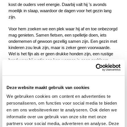
kost de ouders veel energie. Daarbij valt hij ’s avonds
moeilijk in slaap, waardoor de dagen voor het gezin lang
zijn.
Voor hem zoeken we een plek waar hij af en toe onbezorgd
mag genieten. Samen fietsen, een spelletje doen, iets
ondernemen of gewoon gezellig samen zijn. Een gezin met
kinderen zou leuk zijn, maar is zeker geen voorwaarde.
Wel is het fijn als er geen drukke honden zijn, een rustige
hond waar hij rustig aan kan wennen is geen probleem.
Een paar uurtjes aandacht kunnen voor deze jongen én zijn
ouders een wereld van verschil maken.
Deze website maakt gebruik van cookies
Laten jullie hem ervaren hoe fijn het is om ergens gewoon
We gebruiken cookies om content en advertenties te
welkom te zijn?
personaliseren, om functies voor social media te bieden
en om ons websiteverkeer te analyseren. Ook delen we
informatie over uw gebruik van onze site met onze
Profiel steungezin
partners voor social media, adverteren en analyse. Deze