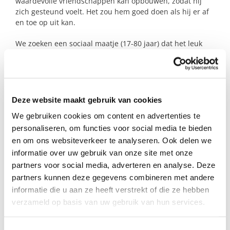
waardevolle vriendschappen kan opbouwen, zodat hij
zich gesteund voelt. Het zou hem goed doen als hij er af
en toe op uit kan.
We zoeken een sociaal maatje (17-80 jaar) dat het leuk
vindt om samen op pad te gaan. Afspreken kan elke
weekdag vanaf 16.00 uur, op woensdag zelfs al eerder.
Ook in de avond is hij beschikbaar.
Heb jij zin om met hem te wandelen, kletsen of een
Deze website maakt gebruik van cookies
theatervoorstelling te bezoeken? Je zou hem en zijn
We gebruiken cookies om content en advertenties te
ouders er ontzettend blij mee maken. Laten we
personaliseren, om functies voor social media te bieden
kennismaken!
en om ons websiteverkeer te analyseren. Ook delen we
informatie over uw gebruik van onze site met onze
partners voor social media, adverteren en analyse. Deze
Profiel steungezin
partners kunnen deze gegevens combineren met andere
Wij zoeken een sociaal en betrokken persoon
informatie die u aan ze heeft verstrekt of die ze hebben
(17-80 jaar):
verzameld op basis van uw gebruik van hun services.
• Die het leuk vindt om samen op pad te gaan;
Toestemmingsselectie