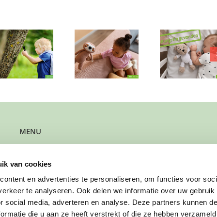
Maak kennis
Wie leer
met dit blije,
Een rustig plekje
BMX-lief
vrolijke meisje
gezocht
een paar
uit Harmelen
trucj
MENU
Kun je steun gebruiken?
Wil je steun bieden?
ik van cookies
Wil je een gezin verwijzen?
Werk je bij de gemeente?
ontent en advertenties te personaliseren, om functies voor soci
Wil je solliciteren?
erkeer te analyseren. Ook delen we informatie over uw gebruik
Wil je doneren?
or social media, adverteren en analyse. Deze partners kunnen 
ormatie die u aan ze heeft verstrekt of die ze hebben verzameld