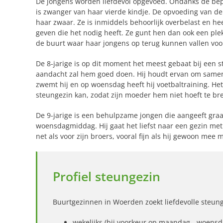
De jongens worden liefdevol opgevoed. Ondanks de bepe
is zwanger van haar vierde kindje. De opvoeding van d
haar zwaar. Ze is inmiddels behoorlijk overbelast en he
geven die het nodig heeft. Ze gunt hen dan ook een ple
de buurt waar haar jongens op terug kunnen vallen voor
De 8-jarige is op dit moment het meest gebaat bij een s
aandacht zal hem goed doen. Hij houdt ervan om samen 
zwemt hij en op woensdag heeft hij voetbaltraining. Het
steungezin kan, zodat zijn moeder hem niet hoeft te b
De 9-jarige is een behulpzame jongen die aangeeft graag
woensdagmiddag. Hij gaat het liefst naar een gezin met k
net als voor zijn broers, vooral fijn als hij gewoon mee
Profiel steungezin
Buurtgezinnen in Woerden zoekt liefdevolle steun
wekelijks (bij voorkeur op maandag-, woensda