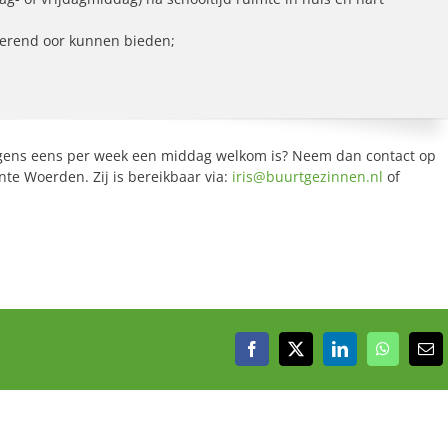
sterend oor kunnen bieden;
ongens eens per week een middag welkom is? Neem dan contact op
te Woerden. Zij is bereikbaar via:
iris@buurtgezinnen.nl
of
Facebook
X
LinkedIn
WhatsAp
E-
mai