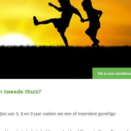
jn tweede thuis?
jes van 5, 8 en 9 jaar zoeken we een of meerdere gezellige