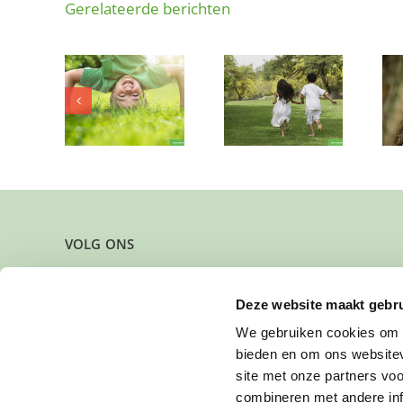
Gerelateerde berichten
Wie biedt deze
mag deze
kinderen af en
Gewoon even
ke doener
toe een fijne
kind zijn
struinen?
speelplek?
VOLG ONS
Deze website maakt gebru
We gebruiken cookies om c
bieden en om ons websitev
site met onze partners vo
combineren met andere inf