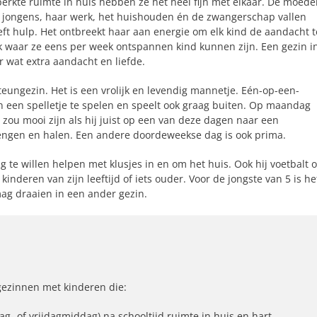
rkte ruimte in huis hebben ze het heel fijn met elkaar. De moede
e jongens, haar werk, het huishouden én de zwangerschap vallen
eft hulp. Het ontbreekt haar aan energie om elk kind de aandacht t
k waar ze eens per week ontspannen kind kunnen zijn. Een gezin i
 wat extra aandacht en liefde.
teungezin. Het is een vrolijk en levendig mannetje. Eén-op-een-
een spelletje te spelen en speelt ook graag buiten. Op maandag
 zou mooi zijn als hij juist op een van deze dagen naar een
rengen en halen. Een andere doordeweekse dag is ook prima.
 te willen helpen met klusjes in en om het huis. Ook hij voetbalt 
inderen van zijn leeftijd of iets ouder. Voor de jongste van 5 is he
 mag draaien in een ander gezin.
gezinnen met kinderen die:
g- of vrijdagmiddag) na schooltijd ruimte in huis en hart