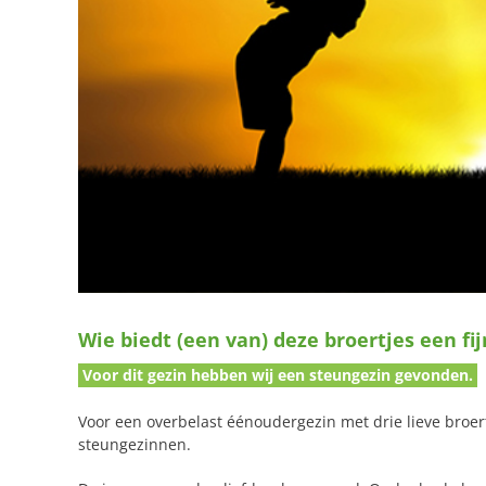
Wie biedt (een van) deze broertjes een fi
Voor dit gezin hebben wij een steungezin gevonden.
Voor een overbelast éénoudergezin met drie lieve broert
steungezinnen.