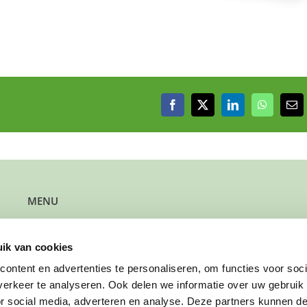
Facebook
X
LinkedIn
WhatsAp
E-
mai
MENU
Kun je steun gebruiken?
Wil je steun bieden?
ik van cookies
Wil je een gezin verwijzen?
Werk je bij de gemeente?
ontent en advertenties te personaliseren, om functies voor soci
Wil je solliciteren?
erkeer te analyseren. Ook delen we informatie over uw gebruik
Wil je doneren?
or social media, adverteren en analyse. Deze partners kunnen 