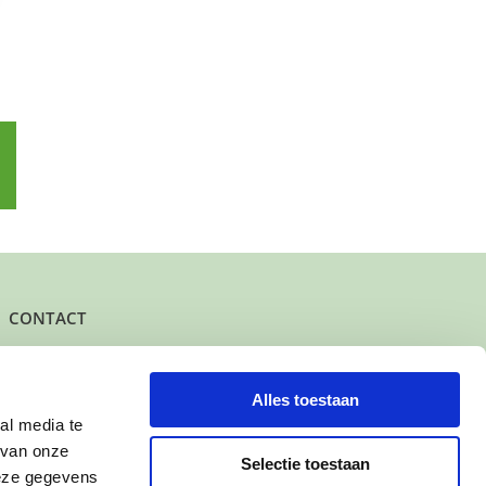
p
l
CONTACT
Het kantoor- en postadres van Buurtgezinnen is:
Herenstraat 47
3431 CW Nieuwegein
Alles toestaan
al media te
KvK-nummer: 61625078
 van onze
IBAN: NL95 INGB 0006 7343 78
Selectie toestaan
deze gegevens