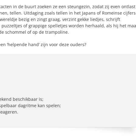
acten in de buurt zoeken ze een steungezin, zodat zij even ontlast
en, tellen. Uitdaging zoals tellen in het Japans of Romeinse cijfer
wereldje bezig en zingt graag, verzint gekke liedjes, schrijft
puzzeltjes of grappige spelletjes worden herhaald, als hij het ma
p de schommel of op de trampoline.
een ‘helpende hand’ zijn voor deze ouders?
ekend beschikbaar is;
rspelbaar dagritme kan spelen;
reageren.