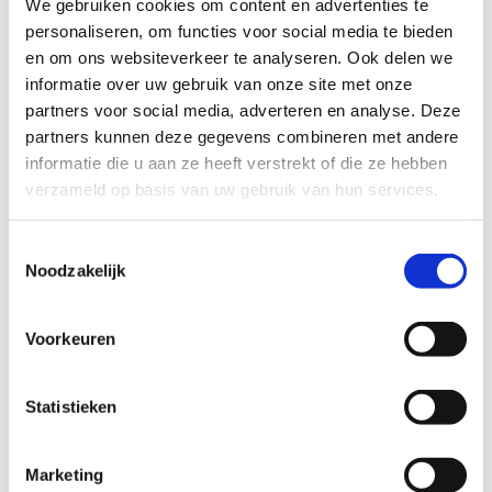
We gebruiken cookies om content en advertenties te
bij voorkeur in de wijk Dubbeldam woont
personaliseren, om functies voor social media te bieden
(maar Stadspolders mag ook);
en om ons websiteverkeer te analyseren. Ook delen we
een rustige plek kan bieden waar dit
meisje zichzelf mag zijn en de boel rustig
informatie over uw gebruik van onze site met onze
mag ontdekken;
partners voor social media, adverteren en analyse. Deze
ruimdenkend is en mee wil denken bij
partners kunnen deze gegevens combineren met andere
problemen.
informatie die u aan ze heeft verstrekt of die ze hebben
Bijzonderheden:
verzameld op basis van uw gebruik van hun services.
Wij zoeken ervaren opvoeders die tegen
Toestemmingsselectie
een stootje kunnen en die deze jonge
Noodzakelijk
vrouw en haar dochter willen helpen. Het
idee is dat er een gezin naast deze
moeder staat die kan meedenken als het
Voorkeuren
net even wat minder gaat.
Het meisje heeft af en toe opvang nodig,
we denken dan aan het weekend 1x per
Statistieken
14 dagen, een dagdeel op zaterdag of
zondag.
Marketing