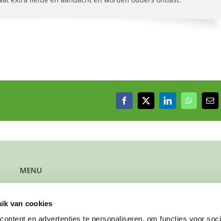
Facebook
X
LinkedIn
WhatsAp
E-
mai
MENU
Kun je steun gebruiken?
Wil je steun bieden?
ik van cookies
Wil je een gezin verwijzen?
Werk je bij de gemeente?
ontent en advertenties te personaliseren, om functies voor soci