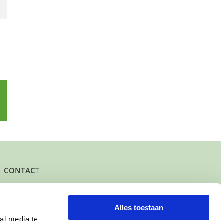
p
l
CONTACT
Het kantoor- en postadres van Buurtgezinnen is:
Herenstraat 47
3431 CW Nieuwegein
Alles toestaan
al media te