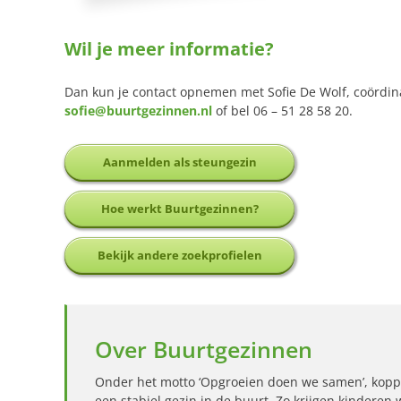
Wil je meer informatie?
Dan kun je contact opnemen met Sofie De Wolf, coördin
sofie@buurtgezinnen.nl
of bel 06 – 51 28 58 20.
Aanmelden als steungezin
Hoe werkt Buurtgezinnen?
Bekijk andere zoekprofielen
Over Buurtgezinnen
Onder het motto ‘Opgroeien doen we samen’, kopp
een stabiel gezin in de buurt. Zo krijgen kinderen