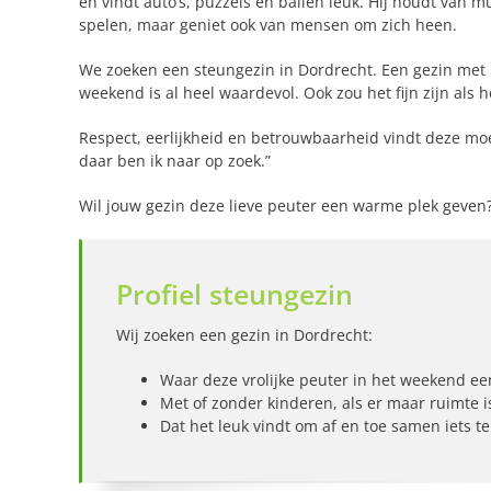
en vindt auto’s, puzzels en ballen leuk. Hij houdt van m
spelen, maar geniet ook van mensen om zich heen.
We zoeken een steungezin in Dordrecht. Een gezin met ki
weekend is al heel waardevol. Ook zou het fijn zijn als
Respect, eerlijkheid en betrouwbaarheid vindt deze moede
daar ben ik naar op zoek.”
Wil jouw gezin deze lieve peuter een warme plek geven? V
Profiel steungezin
Wij zoeken een gezin in Dordrecht:
Waar deze vrolijke peuter in het weekend ee
Met of zonder kinderen, als er maar ruimte is
Dat het leuk vindt om af en toe samen iets 