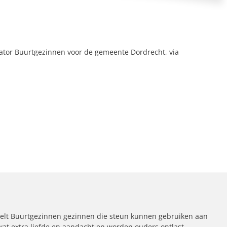
ator Buurtgezinnen voor de gemeente Dordrecht, via
elt Buurtgezinnen gezinnen die steun kunnen gebruiken aan
 wat extra liefde en aandacht en worden ouders ontlast.