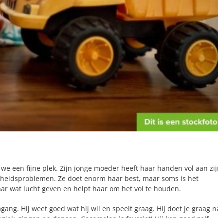
we een fijne plek. Zijn jonge moeder heeft haar handen vol aan zi
heidsproblemen. Ze doet enorm haar best, maar soms is het
ar wat lucht geven en helpt haar om het vol te houden.
gang. Hij weet goed wat hij wil en speelt graag. Hij doet je graag n