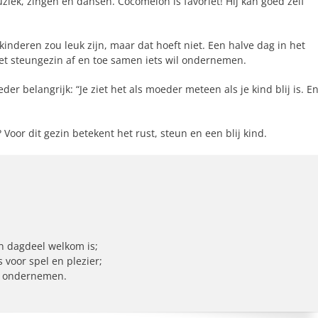
uziek, zingen en dansen. Cocomelon is favoriet! Hij kan goed zelf
nderen zou leuk zijn, maar dat hoeft niet. Een halve dag in het
 het steungezin af en toe samen iets wil ondernemen.
r belangrijk: “Je ziet het als moeder meteen als je kind blij is. E
oor dit gezin betekent het rust, steun en een blij kind.
n dagdeel welkom is;
 voor spel en plezier;
te ondernemen.