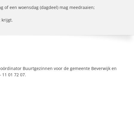
ag of een woensdag (dagdeel) mag meedraaien;
krijgt.
coördinator Buurtgezinnen voor de gemeente Beverwijk en
– 11 01 72 07.