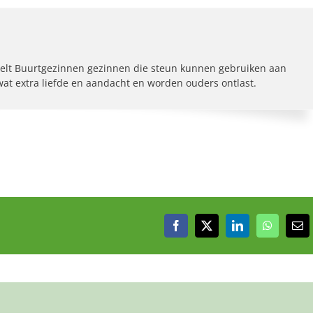
elt Buurtgezinnen gezinnen die steun kunnen gebruiken aan
 wat extra liefde en aandacht en worden ouders ontlast.
Facebook
X
LinkedIn
WhatsAp
E-
mai