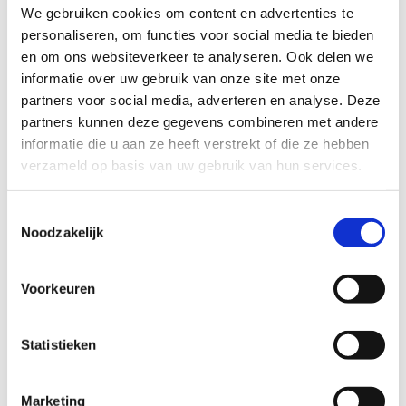
zich ook thuis en welkom mag voelen.
We gebruiken cookies om content en advertenties te
personaliseren, om functies voor social media te bieden
De jongen is heel lief en hij houdt van buitenspelen.
en om ons websiteverkeer te analyseren. Ook delen we
Daarnaast kan hij ook genieten van zijn Lego en treinen.
informatie over uw gebruik van onze site met onze
partners voor social media, adverteren en analyse. Deze
partners kunnen deze gegevens combineren met andere
Profiel steungezin
informatie die u aan ze heeft verstrekt of die ze hebben
verzameld op basis van uw gebruik van hun services.
Buurtgezinnen.nl is op zoek naar:
Een liefdevol steungezin waar deze
Toestemmingsselectie
jongen wekelijks terecht kan
Noodzakelijk
Met een leeftijdsgenootje tussen de 5 en
8 jaar
Voor 1 dagdeel in het weekend
Voorkeuren
Statistieken
Willen jullie iets betekenen voor deze knul? Meld je dan
aan als
steungezin
via onze website of bel voor meer
Marketing