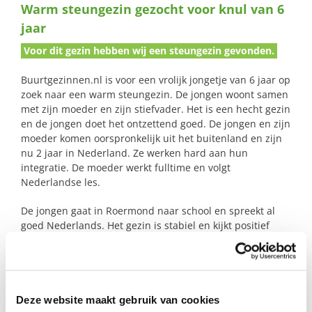
Warm steungezin gezocht voor knul van 6
naar:
jaar
Voor dit gezin hebben wij een steungezin gevonden.
Buurtgezinnen.nl is voor een vrolijk jongetje van 6 jaar op
zoek naar een warm steungezin. De jongen woont samen
met zijn moeder en zijn stiefvader. Het is een hecht gezin
en de jongen doet het ontzettend goed. De jongen en zijn
moeder komen oorspronkelijk uit het buitenland en zijn
nu 2 jaar in Nederland. Ze werken hard aan hun
integratie. De moeder werkt fulltime en volgt
Nederlandse les.
De jongen gaat in Roermond naar school en spreekt al
goed Nederlands. Het gezin is stabiel en kijkt positief
naar de toekomst. Echter: mensen om op terug te vallen
hebben ze niet in Nederland. Om deze jongen een
positieve boost te geven, zoeken we een gezin waar hij,
spelenderwijs, terecht kan voor een extra ‘dosis’
Nederlandse taal, normen en waarden. Een plek waar hij
Deze website maakt gebruik van cookies