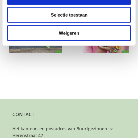
Gerelateerde berichten
Selectie toestaan
Ben jij een stel (zonder
Wil jij dit kleintje
er
thuiswonende)
Weigeren
knuffelen, verzorgen
kinderen met tijd voor
en in slaap wiegen?
dit meisje?
CONTACT
Het kantoor- en postadres van Buurtgezinnen is:
Herenstraat 47