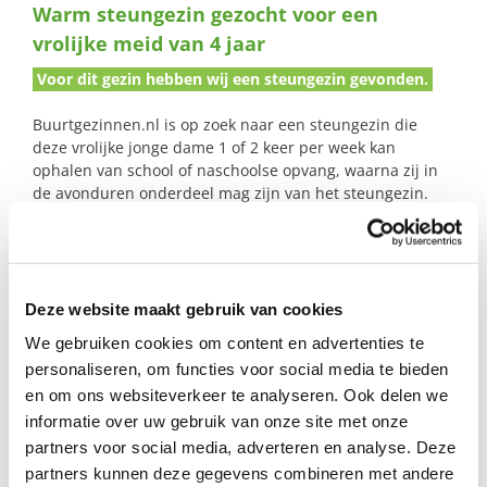
Warm steungezin gezocht voor een
naar:
vrolijke meid van 4 jaar
Voor dit gezin hebben wij een steungezin gevonden.
Buurtgezinnen.nl is op zoek naar een steungezin die
deze vrolijke jonge dame 1 of 2 keer per week kan
ophalen van school of naschoolse opvang, waarna zij in
de avonduren onderdeel mag zijn van het steungezin.
Deze vrolijke meid is dol op knutselen, spelletjes en
toneelspelen.
Deze alleenstaande moeder werkt fulltime, ook in de
avonduren. Zij kan door haar geringe netwerk een
Deze website maakt gebruik van cookies
steungezin gebruiken die de zorg voor haar oudste
We gebruiken cookies om content en advertenties te
dochter eens a twee keer per week over neemt.
personaliseren, om functies voor social media te bieden
en om ons websiteverkeer te analyseren. Ook delen we
informatie over uw gebruik van onze site met onze
Profiel steungezin
partners voor social media, adverteren en analyse. Deze
partners kunnen deze gegevens combineren met andere