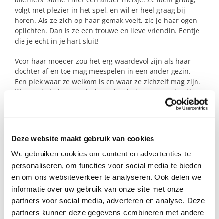
volgt met plezier in het spel, en wil er heel graag bij
horen. Als ze zich op haar gemak voelt, zie je haar ogen
oplichten. Dan is ze een trouwe en lieve vriendin. Eentje
die je echt in je hart sluit!
Voor haar moeder zou het erg waardevol zijn als haar
dochter af en toe mag meespelen in een ander gezin.
Een plek waar ze welkom is en waar ze zichzelf mag zijn.
Waar ruimte is voor plezier, vriendschap en een beetje
extra liefdevolle aandacht.
Voor haar moeder betekent het om even op adem te
komen. De structuur even mag loslaten, ontspannen en
Deze website maakt gebruik van cookies
opladen.
We gebruiken cookies om content en advertenties te
Heb jij een dochter van ongeveer dezelfde leeftijd? En
personaliseren, om functies voor social media te bieden
voel je dat je ruimte hebt om er voor een ander te zijn?
en om ons websiteverkeer te analyseren. Ook delen we
Laten we dan samen ontdekken of er misschien een
informatie over uw gebruik van onze site met onze
gouden match mag ontstaan.
partners voor social media, adverteren en analyse. Deze
partners kunnen deze gegevens combineren met andere