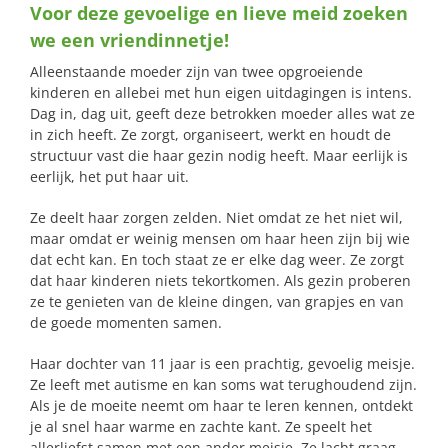
Voor deze gevoelige en lieve meid zoeken
naar:
we een vriendinnetje!
Alleenstaande moeder zijn van twee opgroeiende
kinderen en allebei met hun eigen uitdagingen is intens.
Dag in, dag uit, geeft deze betrokken moeder alles wat ze
in zich heeft. Ze zorgt, organiseert, werkt en houdt de
structuur vast die haar gezin nodig heeft. Maar eerlijk is
eerlijk, het put haar uit.
Ze deelt haar zorgen zelden. Niet omdat ze het niet wil,
maar omdat er weinig mensen om haar heen zijn bij wie
dat echt kan. En toch staat ze er elke dag weer. Ze zorgt
dat haar kinderen niets tekortkomen. Als gezin proberen
ze te genieten van de kleine dingen, van grapjes en van
de goede momenten samen.
Haar dochter van 11 jaar is een prachtig, gevoelig meisje.
Ze leeft met autisme en kan soms wat terughoudend zijn.
Als je de moeite neemt om haar te leren kennen, ontdekt
je al snel haar warme en zachte kant. Ze speelt het
allerliefst samen met een ander meisje. Ze lacht graag,