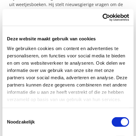
uit weetjesboeken. Hij stelt nieuwsgierige vragen om de
wereld te ontdekken. Hij houdt van spelen met auto’s,
bouwen, dino’s en doet graag spelletjes. Hij is een vrolijk,
nieuwsgierig mannetje dat gemakkelijk contact maakt.
Bied jij hem die warme plek? Je krijgt er veel gezelligheid
Deze website maakt gebruik van cookies
voor terug!
We gebruiken cookies om content en advertenties te
personaliseren, om functies voor social media te bieden
en om ons websiteverkeer te analyseren. Ook delen we
Profiel steungezin
informatie over uw gebruik van onze site met onze
Wij zoeken een warm gezin in Houten (en
partners voor social media, adverteren en analyse. Deze
omgeving):
partners kunnen deze gegevens combineren met andere
informatie die u aan ze heeft verstrekt of die ze hebben
• Met kinderen in dezelfde leeftijd;
verzameld op basis van uw gebruik van hun services.
• Dat hem binnen duidelijke kaders de vrijheid
geeft om zelf te ontdekken;
• Waar hij wekelijks een middag welkom is op
Toestemmingsselectie
maandag-, dinsdag- of donderdagmiddag.
Noodzakelijk