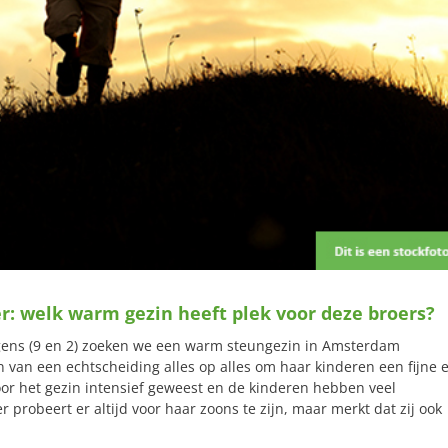
er: welk warm gezin heeft plek voor deze broers?
ngens (9 en 2) zoeken we een warm steungezin in Amsterdam
 van een echtscheiding alles op alles om haar kinderen een fijne 
oor het gezin intensief geweest en de kinderen hebben veel
obeert er altijd voor haar zoons te zijn, maar merkt dat zij ook