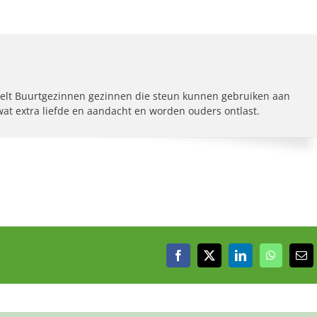
elt Buurtgezinnen gezinnen die steun kunnen gebruiken aan
 wat extra liefde en aandacht en worden ouders ontlast.
Facebook
X
LinkedIn
WhatsAp
E-
mai