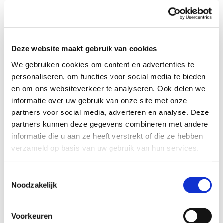
Lijkt het jullie leuk om deze vrolijke jongen in jullie gezin
te ontvangen?
Deze website maakt gebruik van cookies
Profiel steungezin
We gebruiken cookies om content en advertenties te
Wij zoeken een gezin in Hendrik-Ido-Ambacht:
personaliseren, om functies voor social media te bieden
en om ons websiteverkeer te analyseren. Ook delen we
Dat deze jongen met regelmaat welkom
informatie over uw gebruik van onze site met onze
heet, bijvoorbeeld om de week;
partners voor social media, adverteren en analyse. Deze
Waar andere kinderen zijn om mee te
partners kunnen deze gegevens combineren met andere
spelen.
informatie die u aan ze heeft verstrekt of die ze hebben
verzameld op basis van uw gebruik van hun services.
Toestemmingsselectie
Wil je meer informatie?
Noodzakelijk
Dan kun je contact opnemen met Simone Meijer,
Voorkeuren
coördinator Buurtgezinnen voor de gemeente Hendrik-