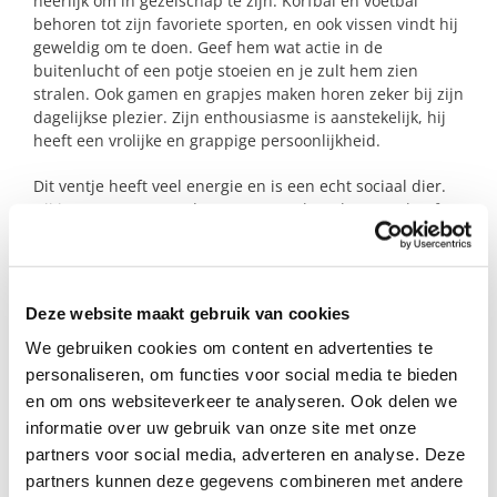
heerlijk om in gezelschap te zijn. Korfbal en voetbal
behoren tot zijn favoriete sporten, en ook vissen vindt hij
geweldig om te doen. Geef hem wat actie in de
buitenlucht of een potje stoeien en je zult hem zien
stralen. Ook gamen en grapjes maken horen zeker bij zijn
dagelijkse plezier. Zijn enthousiasme is aanstekelijk, hij
heeft een vrolijke en grappige persoonlijkheid.
Dit ventje heeft veel energie en is een echt sociaal dier.
Hij is zorgzaam voor de mensen om hem heen en heeft
altijd wel een leuke opmerking klaar.
Een aanwezige vaderfiguur zou voor hem heel waardevol
zijn, omdat hij zijn eigen vader mist. Een steungezin waar
Deze website maakt gebruik van cookies
hij kan spelen, samen lachen, actief bezig zijn en
misschien af en toe een hengeltje kan uitgooien, zou hem
We gebruiken cookies om content en advertenties te
geweldig lijken!
personaliseren, om functies voor social media te bieden
en om ons websiteverkeer te analyseren. Ook delen we
Hebben jullie een plekje voor deze knul?
informatie over uw gebruik van onze site met onze
partners voor social media, adverteren en analyse. Deze
partners kunnen deze gegevens combineren met andere