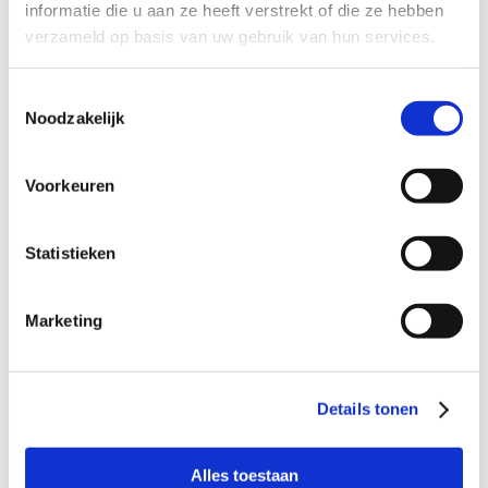
Profiel steungezin
informatie die u aan ze heeft verstrekt of die ze hebben
verzameld op basis van uw gebruik van hun services.
Buurtgezinnen zoekt voor deze jongen een
steungezin:
Toestemmingsselectie
• Waar hij wekelijks een dag(deel) welkom is;
Noodzakelijk
• Op woensdag of vrijdag na school of in het
weekend;
• Met kinderen van ongeveer zijn leeftijd;
Voorkeuren
• Het liefst in Huizen, maar Blaricum, Eemnes of
Laren is ook een optie.
Statistieken
Marketing
Wil je meer informatie?
Dan kun je contact opnemen met Heleen Zomers,
Details tonen
coördinator Buurtgezinnen voor de gemeente Huizen, via
e-mail:
heleen@buurtgezinnen.nl
of bel: 06 – 52 67 93 06.
Alles toestaan