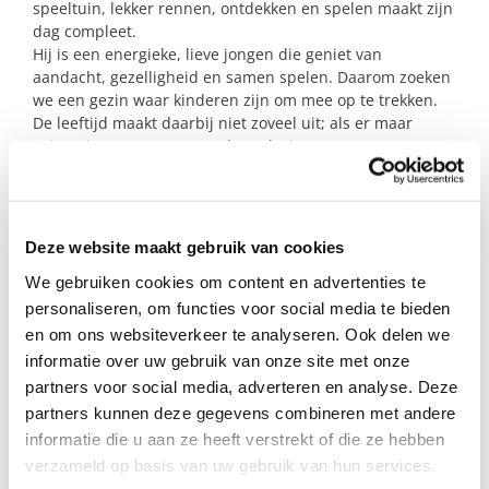
speeltuin, lekker rennen, ontdekken en spelen maakt zijn
dag compleet.
Hij is een energieke, lieve jongen die geniet van
aandacht, gezelligheid en samen spelen. Daarom zoeken
we een gezin waar kinderen zijn om mee op te trekken.
De leeftijd maakt daarbij niet zoveel uit; als er maar
ruimte is voor contact, spel en plezier.
We zoeken voor hem een gezin dat liefdevol, geduldig en
duidelijk is. Een plek waar hij zich welkom voelt, waar
grenzen op een rustige manier worden aangegeven.
Deze website maakt gebruik van cookies
Vooral samen buiten spelen, eropuit gaan en genieten
We gebruiken cookies om content en advertenties te
van de kleine dingen zouden goed bij hem passen.
personaliseren, om functies voor social media te bieden
Lijkt het je mooi om deze vrolijke bijna-kleuter af en toe
en om ons websiteverkeer te analyseren. Ook delen we
mee te laten draaien in jullie gezin? Dan horen we graag
informatie over uw gebruik van onze site met onze
van je.
partners voor social media, adverteren en analyse. Deze
partners kunnen deze gegevens combineren met andere
informatie die u aan ze heeft verstrekt of die ze hebben
Profiel steungezin
verzameld op basis van uw gebruik van hun services.