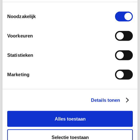
We zijn op zoek naar een steungezin in
Hilversum:
Toestemmingsselectie
Noodzakelijk
Liefst met kids van zijn leeftijd of iets
ouder;
Voor een dagdeel in het weekend.
Voorkeuren
Statistieken
Wil je meer informatie?
Marketing
Dan kun je contact opnemen met Rebecca van ’t Velt,
coördinator Buurtgezinnen voor de gemeente Hilversum,
via
rebecca@buurtgezinnen.nl
. Of bel: 06 – 29 28 77 37.
Details tonen
Aanmelden als steungezin
Alles toestaan
Hoe werkt Buurtgezinnen?
Selectie toestaan