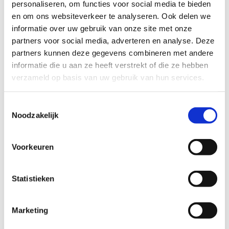
personaliseren, om functies voor social media te bieden
en om ons websiteverkeer te analyseren. Ook delen we
bij voorkeur in de Molenvliet woont, maar
de Westpolder mag ook;
informatie over uw gebruik van onze site met onze
ruimdenkend en hartelijk is;
partners voor social media, adverteren en analyse. Deze
eventueel kinderen heeft in dezelfde
partners kunnen deze gegevens combineren met andere
leeftijd;
informatie die u aan ze heeft verstrekt of die ze hebben
een steunvader heeft die ook af en toe
verzameld op basis van uw gebruik van hun services.
iets leuks met deze jongen zou willen
doen.
Toestemmingsselectie
Bijzonderheden:
Noodzakelijk
Voor deze jongen zou het fijn zijn als hij
een positief mannelijk voorbeeld kan
Voorkeuren
hebben.
We zoeken een geduldig, liefdevol en
rustig gezin dat in kleine stapjes kan
Statistieken
denken.
Marketing