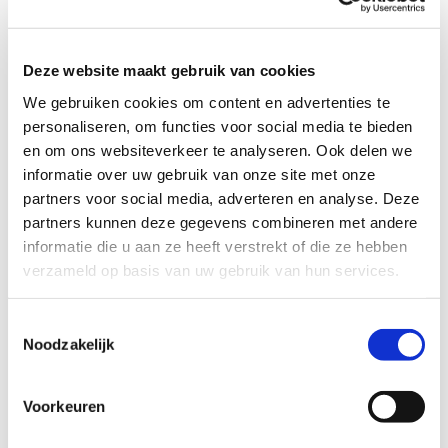
Wij zoeken in Vinkeveen (of Wilnis) een
steungezin:
Deze website maakt gebruik van cookies
We gebruiken cookies om content en advertenties te
Waar deze jongen 1x per maand op
zaterdag mag zijn en eventueel in overleg
personaliseren, om functies voor social media te bieden
ook een dagje in een vakantie
en om ons websiteverkeer te analyseren. Ook delen we
Met een jongen rond zijn leeftijd
informatie over uw gebruik van onze site met onze
partners voor social media, adverteren en analyse. Deze
Natuurlijk wordt er eerst uitgebreid
kennisgemaakt om te kijken of het klikt!
partners kunnen deze gegevens combineren met andere
informatie die u aan ze heeft verstrekt of die ze hebben
verzameld op basis van uw gebruik van hun services.
Wil je meer informatie?
Toestemmingsselectie
Noodzakelijk
Dan kun je contact opnemen met Hanna ter Welle,
coördinator Buurtgezinnen voor de gemeente De Ronde
Venen & Uithoorn, via
hanna@buurtgezinnen.nl
. Of bel:
Voorkeuren
06-31691720.