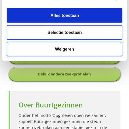
Wil je meer informatie?
Dan kun je contact opnemen met Eva Blaauw,
Alles toestaan
coördinator Buurtgezinnen voor de gemeente Eindhoven,
via
eva@buurtgezinnen.nl
of bel: 06 – 14 39 04 74.
Selectie toestaan
Aanmelden als steungezin
Weigeren
Hoe werkt Buurtgezinnen?
Bekijk andere zoekprofielen
Over Buurtgezinnen
Onder het motto ‘Opgroeien doen we samen’,
koppelt Buurtgezinnen gezinnen die steun
kunnen gebruiken aan een stabiel gezin in de