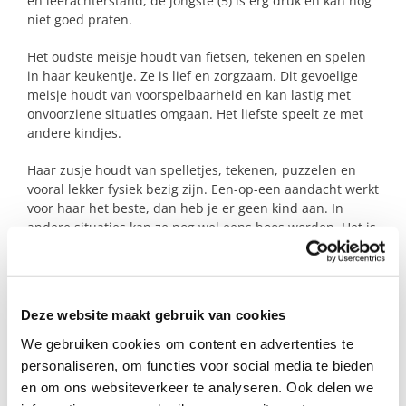
en leerachterstand, de jongste (5) is erg druk en kan nog
niet goed praten.
Het oudste meisje houdt van fietsen, tekenen en spelen
in haar keukentje. Ze is lief en zorgzaam. Dit gevoelige
meisje houdt van voorspelbaarheid en kan lastig met
onvoorziene situaties omgaan. Het liefste speelt ze met
andere kindjes.
Haar zusje houdt van spelletjes, tekenen, puzzelen en
vooral lekker fysiek bezig zijn. Een-op-een aandacht werkt
voor haar het beste, dan heb je er geen kind aan. In
andere situaties kan ze nog wel eens boos worden. Het is
fijn als je hier goed en rustig mee om kan gaan.
Voor beide meisjes is Nederlands verstaan en spreken
nog een uitdaging. Het zou daarom heel fijn zijn als ze bij
Deze website maakt gebruik van cookies
jullie mogen oefenen. Dat gaat spelenderwijs door
bijvoorbeeld liedjes te zingen of samen een boekje te
We gebruiken cookies om content en advertenties te
lezen. En verder gewoon lekker samen kletsen. Je hoeft
personaliseren, om functies voor social media te bieden
hier dus geen speciale opleiding voor te hebben gevolgd.
en om ons websiteverkeer te analyseren. Ook delen we