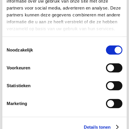
informatie over uw gebruik van onze site met onze
Een ding is zeker: met een relatief kleine inspanning kun
partners voor social media, adverteren en analyse. Deze
je voor deze meisjes en hun ouders enorm van betekenis
partners kunnen deze gegevens combineren met andere
zijn.
informatie die u aan ze heeft verstrekt of die ze hebben
Kunnen jullie dit bieden?
verzameld op basis van uw gebruik van hun services.
Toestemmingsselectie
Profiel steungezin
Noodzakelijk
We zijn op zoek naar fijn gezin in Eindhoven:
Voorkeuren
Dat aan een of beide meisjes een
speelplekje wil bieden (eventueel
afwisselend);
Statistieken
Bij voorkeur in het weekend;
Dat structuur en veiligheid kan bieden;
Dat bij voorkeur zelf jonge kinderen heeft.
Marketing
Details tonen