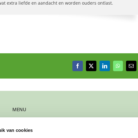
 wat extra liefde en aandacht en worden ouders ontlast.
Facebook
X
LinkedIn
WhatsAp
E-
mai
MENU
Kun je steun gebruiken?
Wil je steun bieden?
ik van cookies
Wil je een gezin verwijzen?