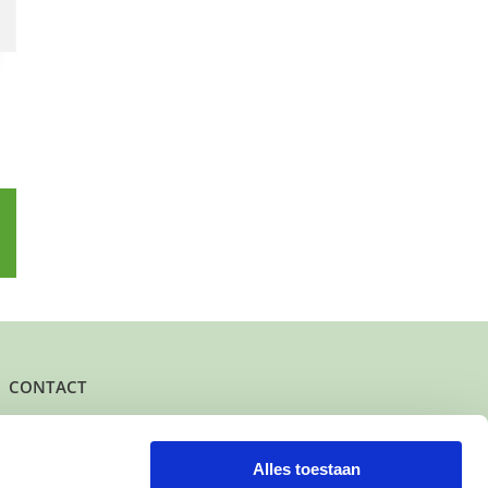
p
l
CONTACT
Het kantoor- en postadres van Buurtgezinnen is:
Herenstraat 47
3431 CW Nieuwegein
Alles toestaan