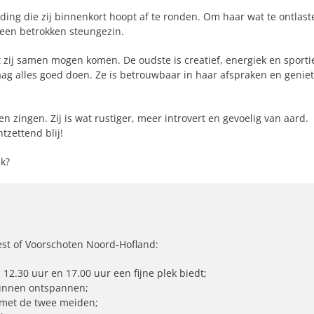
ding die zij binnenkort hoopt af te ronden. Om haar wat te ontlast
 een betrokken steungezin.
t zij samen mogen komen. De oudste is creatief, energiek en sportie
raag alles goed doen. Ze is betrouwbaar in haar afspraken en geniet
n zingen. Zij is wat rustiger, meer introvert en gevoelig van aard.
zettend blij!
ek?
est of Voorschoten Noord-Hofland:
2.30 uur en 17.00 uur een fijne plek biedt;
kunnen ontspannen;
 met de twee meiden;