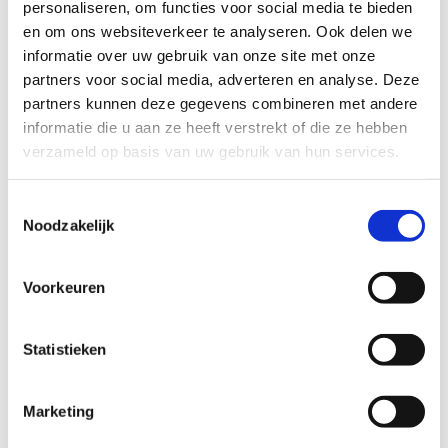
personaliseren, om functies voor social media te bieden
voor stap te verkennen.
en om ons websiteverkeer te analyseren. Ook delen we
informatie over uw gebruik van onze site met onze
Kun jij deze twee kleintjes een warm extra thuis bieden?
partners voor social media, adverteren en analyse. Deze
Dan komen we graag met je in contact.
partners kunnen deze gegevens combineren met andere
informatie die u aan ze heeft verstrekt of die ze hebben
verzameld op basis van uw gebruik van hun services.
Profiel steungezin
Wij zoeken een gezin in Den Haag (omgeving
Toestemmingsselectie
Centrum):
Noodzakelijk
Dat deze twee kleintjes in hun hart wil
sluiten;
Voorkeuren
Dat minimaal een dagdeel per twee
weken beschikbaar is.
Statistieken
Wil je meer informatie?
Marketing