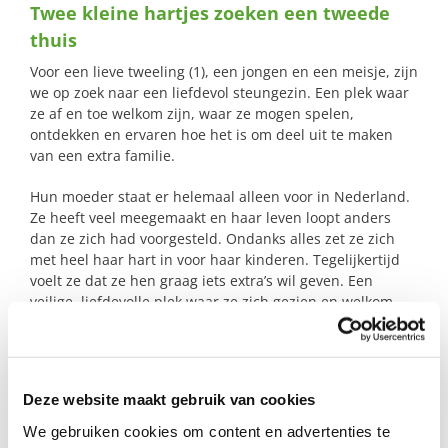
Twee kleine hartjes zoeken een tweede
naar:
thuis
Voor een lieve tweeling (1), een jongen en een meisje, zijn
we op zoek naar een liefdevol steungezin. Een plek waar
ze af en toe welkom zijn, waar ze mogen spelen,
ontdekken en ervaren hoe het is om deel uit te maken
van een extra familie.
Hun moeder staat er helemaal alleen voor in Nederland.
Ze heeft veel meegemaakt en haar leven loopt anders
dan ze zich had voorgesteld. Ondanks alles zet ze zich
met heel haar hart in voor haar kinderen. Tegelijkertijd
voelt ze dat ze hen graag iets extra’s wil geven. Een
veilige, liefdevolle plek waar ze zich gezien en welkom
voelen.
De tweeling is dol op elkaar en ontwikkelen zich goed. Ze
zijn nieuwsgierig, ondernemend en genieten van
Deze website maakt gebruik van cookies
aandacht, spelen en nieuwe dingen ontdekken. Zoals
veel dreumesen vinden ze het heerlijk om op
We gebruiken cookies om content en advertenties te
ontdekkingstocht te gaan, te lachen en de wereld stap