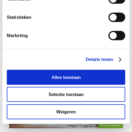
Twee kinderen zoeken een plek om
Statistieken
te spelen én mee te groeien
Marketing
Details tonen
Alles toestaan
Selectie toestaan
Weigeren