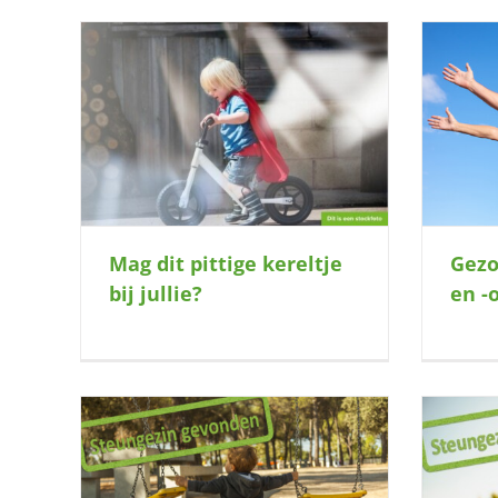
ullie?
Gezocht: Een bonus-opa en -oma!
Mag dit pittige kereltje
Gezo
bij jullie?
en -
e? Deze
Hallo Anna Paulowna: mag deze knul