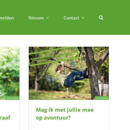
melden
Nieuws
Contact
p avontuur?
Mag ik met jullie mee
raaf
op avontuur?