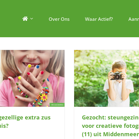
Over Ons
Waar Actief?
Aan
Gezocht: steungezin voor creatieve
Mag ik met jullie mee o
fotograaf (11) uit Middenmeer
gezellige extra zus
Gezocht: steungezin
uis?
voor creatieve fotog
(11) uit Middenmeer