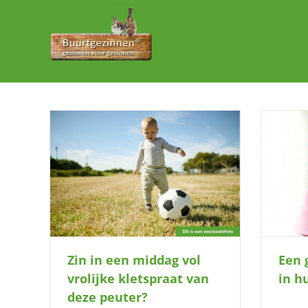
Ga
naar
inhoud
ijke
Een gezellige extra zus in huis?
er?
Zin in een middag vol
Een 
vrolijke kletspraat van
in h
deze peuter?