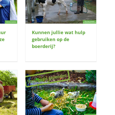
?
uur
Kunnen jullie wat hulp
ze
gebruiken op de
boerderij?
graag spelen