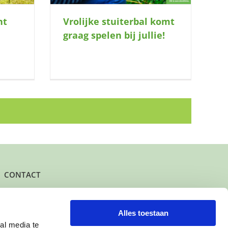
nt
Vrolijke stuiterbal komt
graag spelen bij jullie!
CONTACT
Het kantoor- en postadres van Buurtgezinnen is:
Herenstraat 47
3431 CW Nieuwegein
Alles toestaan
al media te