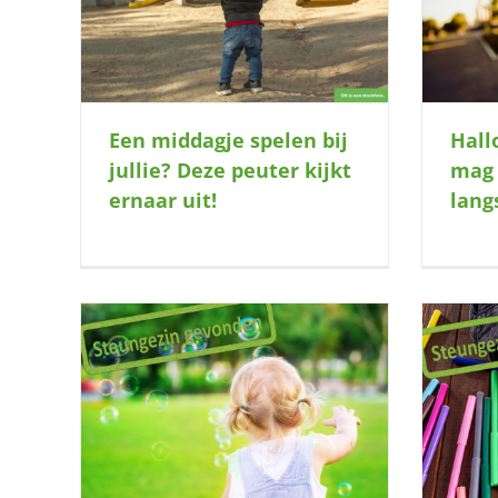
!
langskomen?
Een middagje spelen bij
Hall
jullie? Deze peuter kijkt
mag 
ernaar uit!
lan
opa en
Kletskous zoekt speelplek om lekker
te teuten en spelen