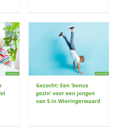
in’ voor een
ngerwaard
e
Gezocht: Een ‘bonus
el
gezin’ voor een jongen
van 5 in Wieringerwaard