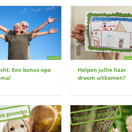
Help jij dit jonge gezin
Helpen jullie haar droom uitkomen?
verder?
cht: Een bonus-opa
Helpen jullie haar
oma!
droom uitkomen?
Ga je mee op avontuur in de natuur
Kunnen jullie wat hulp 