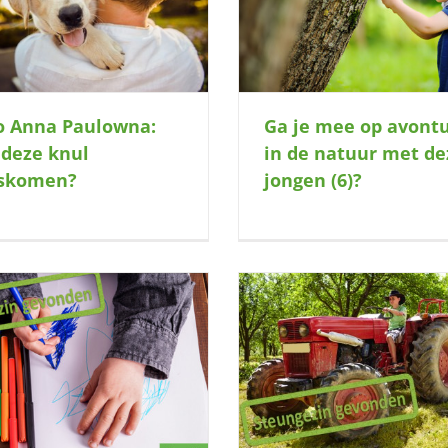
met deze jongen (6)?
de boerderij
o Anna Paulowna:
Ga je mee op avont
deze knul
in de natuur met de
gskomen?
jongen (6)?
Vrolijke stuiterbal komt 
Mag deze knuffelkont bij jullie?
bij jullie!