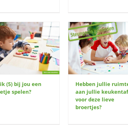
Hebben jullie ruimte aan jullie
Gezocht: Een ‘bonus gez
eukentafel voor deze lieve broertjes?
jongen van 5 in Wieri
k (5) bij jou een
Hebben jullie ruimt
letje spelen?
aan jullie keukentaf
voor deze lieve
broertjes?