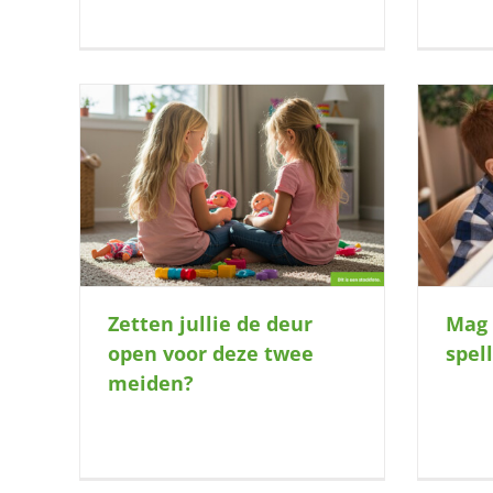
oor deze
Mag ik (5) bij jou een spelletje spelen?
k
Mag i
Zetten jullie de deur
spel
open voor deze twee
meiden?