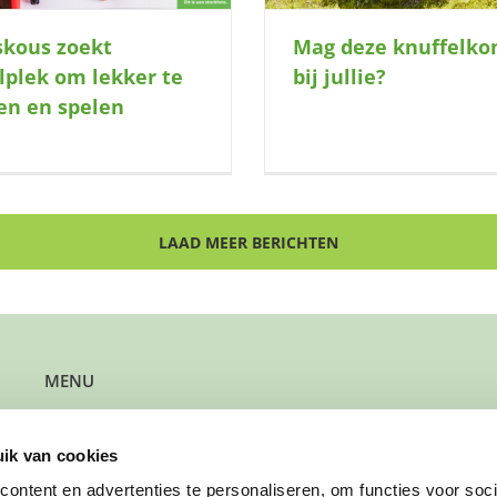
skous zoekt
Mag deze knuffelko
lplek om lekker te
bij jullie?
en en spelen
LAAD MEER BERICHTEN
MENU
Kun je steun gebruiken?
Wil je steun bieden?
ik van cookies
Wil je een gezin verwijzen?
Werk je bij de gemeente?
ontent en advertenties te personaliseren, om functies voor soci