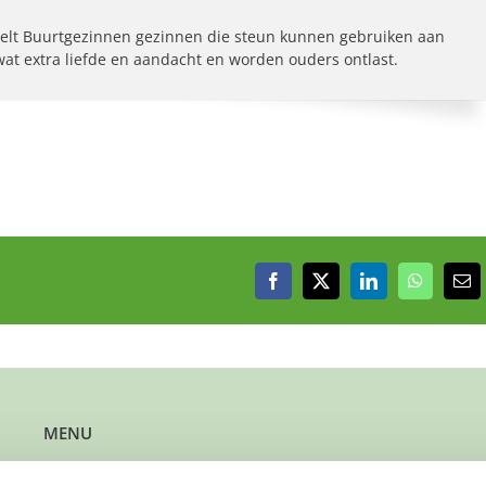
elt Buurtgezinnen gezinnen die steun kunnen gebruiken aan
 wat extra liefde en aandacht en worden ouders ontlast.
Facebook
X
LinkedIn
WhatsAp
E-
mai
MENU
Kun je steun gebruiken?