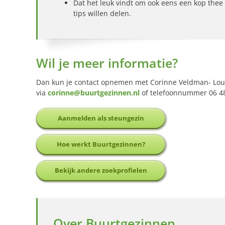
Dat het leuk vindt om ook eens een kop thee 
tips willen delen.
Wil je meer informatie?
Dan kun je contact opnemen met Corinne Veldman- Lout
via
corinne@buurtgezinnen.nl
of telefoonnummer 06 48
Aanmelden als steungezin
Hoe werkt Buurtgezinnen?
Bekijk andere zoekprofielen
Over Buurtgezinnen