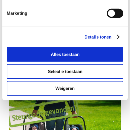
Marketing
Details tonen
Alles toestaan
Wie wil met een moeder en baby in
Selectie toestaan
Zandvoort afspreken?
Weigeren