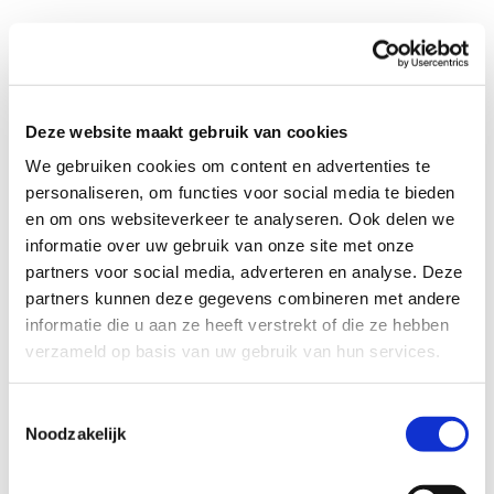
Profiel steungezin
Deze website maakt gebruik van cookies
Wij zoeken in Zandvoort:
We gebruiken cookies om content en advertenties te
een gezin al dan niet met kinderen, een
personaliseren, om functies voor social media te bieden
jongen om mee te spelen zou leuk zijn
en om ons websiteverkeer te analyseren. Ook delen we
een echtpaar als oom/tante of opa/oma
informatie over uw gebruik van onze site met onze
zou ook heel welkom zijn
partners voor social media, adverteren en analyse. Deze
een huishouden waar rekening wordt
gehouden met het Moslim geloof, halal
partners kunnen deze gegevens combineren met andere
eten etc.
informatie die u aan ze heeft verstrekt of die ze hebben
verzameld op basis van uw gebruik van hun services.
Toestemmingsselectie
Buurtgezinnen brengt gezinnen bij elkaar vanuit de
Noodzakelijk
gedachte: opvoeden doen we samen. De hulp is
alledaags en vriendschappelijk. Vraag- en steungezin
maken onder begeleiding van de coördinator van