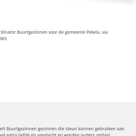
rdinator Buurtgezinnen voor de gemeente Pekela, via
965
elt Buurtgezinnen gezinnen die steun kunnen gebruiken aan
 wat extra liefde en aandacht en worden ouders ontlast.