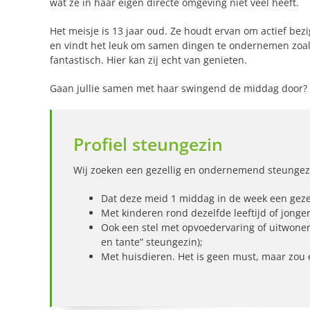
wat ze in haar eigen directe omgeving niet veel heeft.
Het meisje is 13 jaar oud. Ze houdt ervan om actief bezi
en vindt het leuk om samen dingen te ondernemen zoals w
fantastisch. Hier kan zij echt van genieten.
Gaan jullie samen met haar swingend de middag door? Ik
Profiel steungezin
Wij zoeken een gezellig en ondernemend steungez
Dat deze meid 1 middag in de week een geze
Met kinderen rond dezelfde leeftijd of jonger
Ook een stel met opvoedervaring of uitwone
en tante” steungezin);
Met huisdieren. Het is geen must, maar zou 