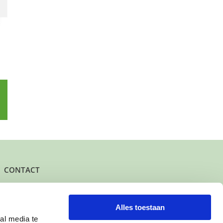
p
l
CONTACT
Het kantoor- en postadres van Buurtgezinnen is:
Herenstraat 47
3431 CW Nieuwegein
Alles toestaan
al media te