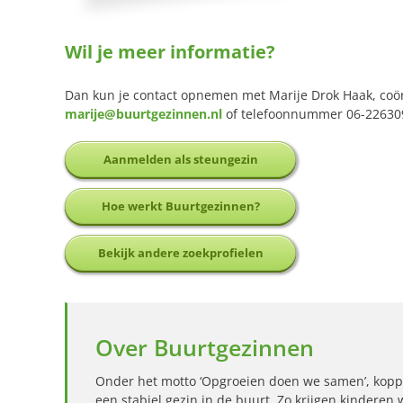
Wil je meer informatie?
Dan kun je contact opnemen met Marije Drok Haak, coö
marije@buurtgezinnen.nl
of telefoonnummer 06-22630
Aanmelden als steungezin
Hoe werkt Buurtgezinnen?
Bekijk andere zoekprofielen
Over Buurtgezinnen
Onder het motto ‘Opgroeien doen we samen’, kopp
een stabiel gezin in de buurt. Zo krijgen kinderen