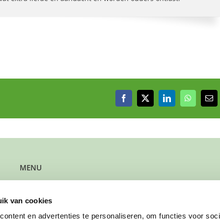
Facebook
X
LinkedIn
WhatsAp
E-
mai
MENU
Kun je steun gebruiken?
Wil je steun bieden?
ik van cookies
Wil je een gezin verwijzen?
Werk je bij de gemeente?
ontent en advertenties te personaliseren, om functies voor soci