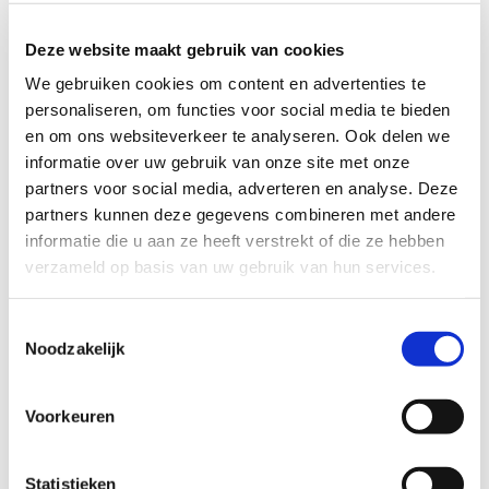
Beide meisjes houden van binnen en buiten spelen met
vriendinnetjes en ook van tekenen en kleuren. Ze houden
Deze website maakt gebruik van cookies
van gezelligheid, naar het bos of de speeltuin gaan en
We gebruiken cookies om content en advertenties te
van dieren.
personaliseren, om functies voor social media te bieden
en om ons websiteverkeer te analyseren. Ook delen we
informatie over uw gebruik van onze site met onze
Profiel steungezin
partners voor social media, adverteren en analyse. Deze
partners kunnen deze gegevens combineren met andere
Wij zoeken een:
informatie die u aan ze heeft verstrekt of die ze hebben
verzameld op basis van uw gebruik van hun services.
Liefdevol steungezin dat beide meisjes op
wil vangen of twee verschillende
steungezinnen die elk een van de meisjes
Toestemmingsselectie
op willen vangen.
Noodzakelijk
Steungezin dat op woensdag of in het
weekend beschikbaar is.
Gezin in Sittard-Geleen.
Voorkeuren
Gezin dat beschikt over vervoer.
Niet (binnen) rokend gezin.
Statistieken