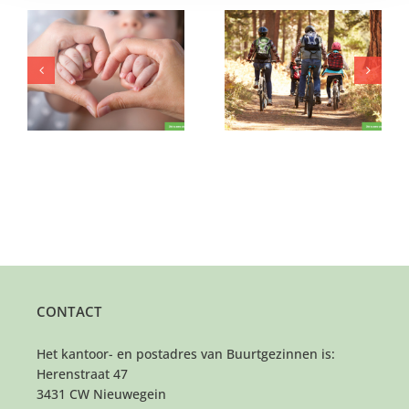
Wie geeft deze
Wie biedt warmte aan
an
sportieve jongen (12)
dit jonge gezin?
wat speelruimte?
CONTACT
Het kantoor- en postadres van Buurtgezinnen is:
Herenstraat 47
3431 CW Nieuwegein