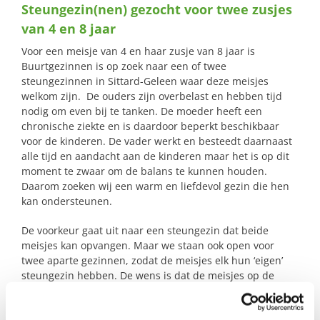
Steungezin(nen) gezocht voor twee zusjes
naar:
van 4 en 8 jaar
Voor een meisje van 4 en haar zusje van 8 jaar is
Buurtgezinnen is op zoek naar een of twee
steungezinnen in Sittard-Geleen waar deze meisjes
welkom zijn. De ouders zijn overbelast en hebben tijd
nodig om even bij te tanken. De moeder heeft een
chronische ziekte en is daardoor beperkt beschikbaar
voor de kinderen. De vader werkt en besteedt daarnaast
alle tijd en aandacht aan de kinderen maar het is op dit
moment te zwaar om de balans te kunnen houden.
Daarom zoeken wij een warm en liefdevol gezin die hen
kan ondersteunen.
De voorkeur gaat uit naar een steungezin dat beide
meisjes kan opvangen. Maar we staan ook open voor
twee aparte gezinnen, zodat de meisjes elk hun ‘eigen’
steungezin hebben. De wens is dat de meisjes op de
woensdagmiddag of in het weekend naar het steungezin
kunnen gaan.