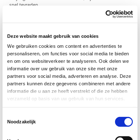
snel tevreden.
Mogen deze kleintjes bij jullie komen knuffelen?
Deze website maakt gebruik van cookies
Profiel steungezin
We gebruiken cookies om content en advertenties te
We zoeken een energiek seniorenstel in Geleen
personaliseren, om functies voor social media te bieden
of de directe omgeving:
en om ons websiteverkeer te analyseren. Ook delen we
informatie over uw gebruik van onze site met onze
Dat het leuk vindt om regelmatig iets te
partners voor social media, adverteren en analyse. Deze
ondernemen met twee jonge kinderen;
partners kunnen deze gegevens combineren met andere
Dat, als het vertrouwen er onderling is,
informatie die u aan ze heeft verstrekt of die ze hebben
lang deel wil uitmaken van het leven van
verzameld op basis van uw gebruik van hun services.
deze kinderen en het gezin.
Toestemmingsselectie
Noodzakelijk
Meer weten?