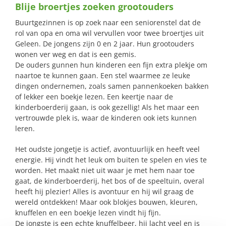
Blije broertjes zoeken grootouders
naar:
Buurtgezinnen is op zoek naar een seniorenstel dat de
rol van opa en oma wil vervullen voor twee broertjes uit
Geleen. De jongens zijn 0 en 2 jaar. Hun grootouders
wonen ver weg en dat is een gemis.
De ouders gunnen hun kinderen een fijn extra plekje om
naartoe te kunnen gaan. Een stel waarmee ze leuke
dingen ondernemen, zoals samen pannenkoeken bakken
of lekker een boekje lezen. Een keertje naar de
kinderboerderij gaan, is ook gezellig! Als het maar een
vertrouwde plek is, waar de kinderen ook iets kunnen
leren.
Het oudste jongetje is actief, avontuurlijk en heeft veel
energie. Hij vindt het leuk om buiten te spelen en vies te
worden. Het maakt niet uit waar je met hem naar toe
gaat, de kinderboerderij, het bos of de speeltuin, overal
heeft hij plezier! Alles is avontuur en hij wil graag de
wereld ontdekken! Maar ook blokjes bouwen, kleuren,
knuffelen en een boekje lezen vindt hij fijn.
De jongste is een echte knuffelbeer, hij lacht veel en is