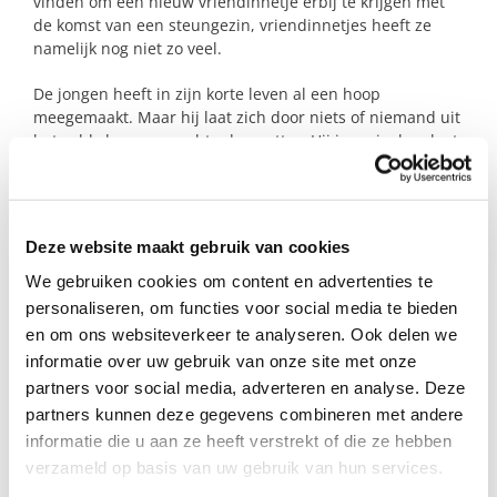
vinden om een nieuw vriendinnetje erbij te krijgen met
de komst van een steungezin, vriendinnetjes heeft ze
namelijk nog niet zo veel.
De jongen heeft in zijn korte leven al een hoop
meegemaakt. Maar hij laat zich door niets of niemand uit
het veld slaan, een echte doorzetter. Hij is sociaal en legt
gemakkelijk contact. Hij heeft een groot technisch inzicht
en computeren vindt hij ook leuk om te doen. Net als zijn
zus is hij sportief en zit op Judo, Karate en houdt van
skateboarden. Daarbij is hij groot fan van het automerk
Deze website maakt gebruik van cookies
Tesla en kan je hier alles over vertellen. De jongen hoopt
een leuke klik te kunnen opbouwen met de vader van het
We gebruiken cookies om content en advertenties te
steungezin. Dit is namelijk een figuur dat hij mist in zijn
personaliseren, om functies voor social media te bieden
leven.
en om ons websiteverkeer te analyseren. Ook delen we
informatie over uw gebruik van onze site met onze
Welk warm gezin in Malden (of directe omgeving) voelt
partners voor social media, adverteren en analyse. Deze
zich geroepen om dit liefdevolle gezin te helpen?
partners kunnen deze gegevens combineren met andere
informatie die u aan ze heeft verstrekt of die ze hebben
verzameld op basis van uw gebruik van hun services.
Profiel steungezin