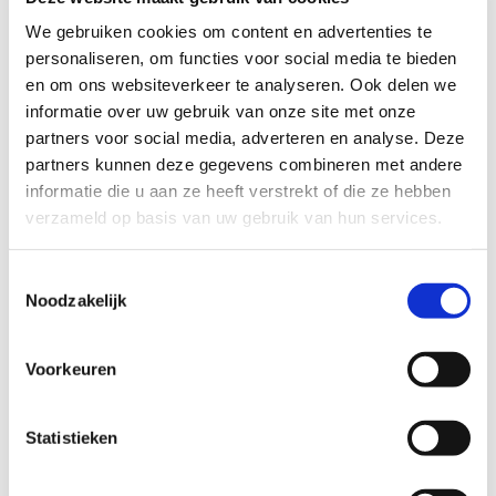
Profiel steungezin
We gebruiken cookies om content en advertenties te
personaliseren, om functies voor social media te bieden
Wij zoeken een gezin in Dordrecht:
en om ons websiteverkeer te analyseren. Ook delen we
informatie over uw gebruik van onze site met onze
waar plek is voor deze leuke tiener
waar ze positieve aandacht en
partners voor social media, adverteren en analyse. Deze
gezelligheid vind
partners kunnen deze gegevens combineren met andere
met humor en ruimdenkend
informatie die u aan ze heeft verstrekt of die ze hebben
bij voorkeur in de wijken dichtbij
verzameld op basis van uw gebruik van hun services.
Sterrenburg, maar het centrum mag ook
waar ze in de weekenden en evt. de
vakanties een dagdeel kan komen. Evt.
Toestemmingsselectie
zou logeren in de toekomst ook fijn zijn.
Noodzakelijk
Bijzonderheden:
Voorkeuren
Jullie wonen in Dordrecht in de wijken
Sterrenburg, Krispijn, centrum of
Crabbenhof (op fietsafstand van
Statistieken
Sterrenburg).
Bij voorkeur hebben jullie kinderen in