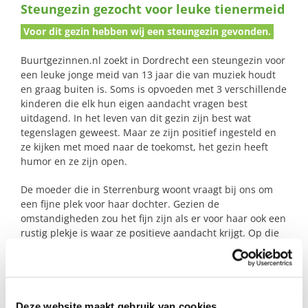
Steungezin gezocht voor leuke tienermeid
naar:
Voor dit gezin hebben wij een steungezin gevonden.
Buurtgezinnen.nl zoekt in Dordrecht een steungezin voor
een leuke jonge meid van 13 jaar die van muziek houdt
en graag buiten is. Soms is opvoeden met 3 verschillende
kinderen die elk hun eigen aandacht vragen best
uitdagend. In het leven van dit gezin zijn best wat
tegenslagen geweest. Maar ze zijn positief ingesteld en
ze kijken met moed naar de toekomst, het gezin heeft
humor en ze zijn open.
De moeder die in Sterrenburg woont vraagt bij ons om
een fijne plek voor haar dochter. Gezien de
omstandigheden zou het fijn zijn als er voor haar ook een
rustig plekje is waar ze positieve aandacht krijgt. Op die
manier wordt de moeder wat ontlast en krijgt ze steun bij
het opvoeden van haar kinderen.
Deze website maakt gebruik van cookies