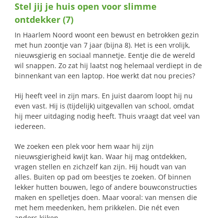
Stel jij je huis open voor slimme
naar:
ontdekker (7)
In Haarlem Noord woont een bewust en betrokken gezin
met hun zoontje van 7 jaar (bijna 8). Het is een vrolijk,
nieuwsgierig en sociaal mannetje. Eentje die de wereld
wil snappen. Zo zat hij laatst nog helemaal verdiept in de
binnenkant van een laptop. Hoe werkt dat nou precies?
Hij heeft veel in zijn mars. En juist daarom loopt hij nu
even vast. Hij is (tijdelijk) uitgevallen van school, omdat
hij meer uitdaging nodig heeft. Thuis vraagt dat veel van
iedereen.
We zoeken een plek voor hem waar hij zijn
nieuwsgierigheid kwijt kan. Waar hij mag ontdekken,
vragen stellen en zichzelf kan zijn. Hij houdt van van
alles. Buiten op pad om beestjes te zoeken. Of binnen
lekker hutten bouwen, lego of andere bouwconstructies
maken en spelletjes doen. Maar vooral: van mensen die
met hem meedenken, hem prikkelen. Die nét even
anders kijken.