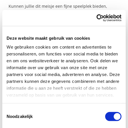
Kunnen jullie dit meisje een fijne speelplek bieden,
terwijl haar moeder even wat tijd voor zichzelf krijgt? Dan
komen we graag met jullie in contact!
Deze website maakt gebruik van cookies
Profiel steungezin
We gebruiken cookies om content en advertenties te
Buurtgezinnen zoekt voor dit meisje een
personaliseren, om functies voor social media te bieden
steungezin:
en om ons websiteverkeer te analyseren. Ook delen we
informatie over uw gebruik van onze site met onze
• waar een leeftijdsgenootje aanwezig is, al is
partners voor social media, adverteren en analyse. Deze
dat geen vereiste;
• waar zij wekelijks een paar uur welkom is om
partners kunnen deze gegevens combineren met andere
te spelen;
informatie die u aan ze heeft verstrekt of die ze hebben
• dat een paar uurtjes tijd heeft op een
verzameld op basis van uw gebruik van hun services.
maandag, dinsdag, woensdag, donderdag of
zondag;
• woonachtig is in (de buurt van) Hornmeer.
Toestemmingsselectie
Noodzakelijk