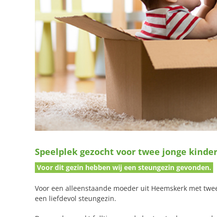
Speelplek gezocht voor twee jonge kind
Voor dit gezin hebben wij een steungezin gevonden.
Voor een alleenstaande moeder uit Heemskerk met twee 
een liefdevol steungezin.