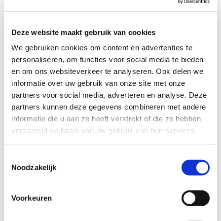
Profiel steungezin
Deze website maakt gebruik van cookies
Wij zoeken een gezin in Hendrik-Ido-Ambacht
dat:
We gebruiken cookies om content en advertenties te
personaliseren, om functies voor social media te bieden
Een dagdeel per week beschikbaar is;
en om ons websiteverkeer te analyseren. Ook delen we
Kinderen heeft die iets ouder zijn;
informatie over uw gebruik van onze site met onze
Het leuk vindt om buiten activiteiten te
ondernemen;
partners voor social media, adverteren en analyse. Deze
Rust kan bieden.
partners kunnen deze gegevens combineren met andere
informatie die u aan ze heeft verstrekt of die ze hebben
verzameld op basis van uw gebruik van hun services.
Toestemmingsselectie
Wil je meer informatie?
Noodzakelijk
Dan kun je contact opnemen met Simone Meijer,
coördinator Buurtgezinnen voor de gemeente Hendrik-
Voorkeuren
Ido-Ambacht, via
simone@buurtgezinnen.nl
. Of bel: 06-
51448086.