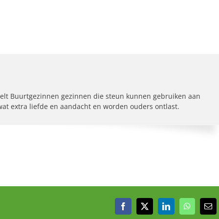
elt Buurtgezinnen gezinnen die steun kunnen gebruiken aan
 wat extra liefde en aandacht en worden ouders ontlast.
Facebook
X
LinkedIn
WhatsAp
E-
mai