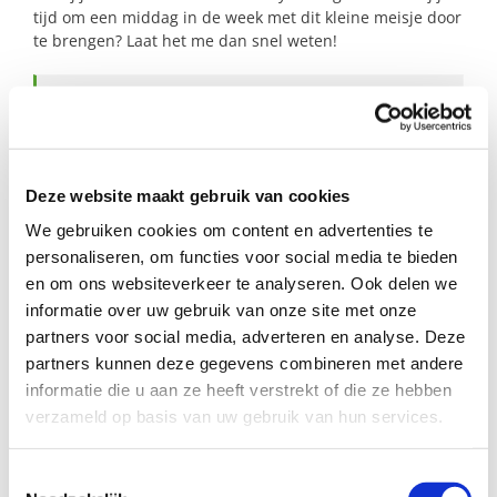
tijd om een middag in de week met dit kleine meisje door
te brengen? Laat het me dan snel weten!
Profiel steungezin
Wij zoeken steun in de omgeving Hoogkarspel:
Deze website maakt gebruik van cookies
Voor een baby van 10 maanden;
We gebruiken cookies om content en advertenties te
Waar ze 1 keer per week middagje naar
personaliseren, om functies voor social media te bieden
toe mag;
Waar ze vertroeteld wordt en rustig kan
en om ons websiteverkeer te analyseren. Ook delen we
slapen;
informatie over uw gebruik van onze site met onze
Dat af en toe lekker naar buiten gaat om
partners voor social media, adverteren en analyse. Deze
met haar te wandelen in de
partners kunnen deze gegevens combineren met andere
wandelwagen;
informatie die u aan ze heeft verstrekt of die ze hebben
Dat ervaring heeft met baby’s.
verzameld op basis van uw gebruik van hun services.
Bijzonderheden
Toestemmingsselectie