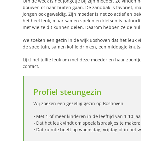
Om de week is het jongetje bij zijn moeder. Ze vinden 
bouwen of naar buiten gaan. De zandbak is favoriet, maar
jongen ook geweldig. Zijn moeder is net zo actief en be
het heel leuk, maar samen spelen en kletsen is natuurl
met wie ze dit kunnen delen. Daarom hebben ze de hul
We zoeken een gezin in de wijk Boshoven dat het leuk 
de speeltuin, samen koffie drinken, een middagje knuts
Lijkt het jullie leuk om met deze moeder en haar zoontj
contact.
Profiel steungezin
Wij zoeken een gezellig gezin op Boshoven:
• Met 1 of meer kinderen in de leeftijd van 1-10 jaa
• Dat het leuk vindt om speelafspraakjes te maken;
• Dat ruimte heeft op woensdag, vrijdag of in het 