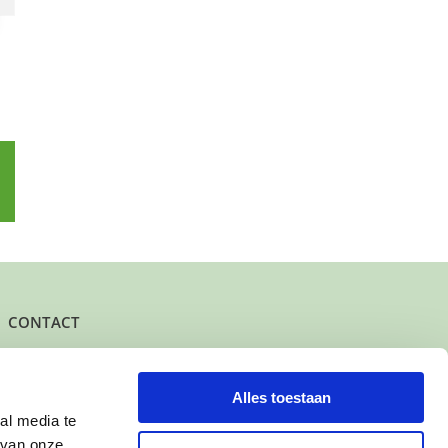
p
l
CONTACT
Het kantoor- en postadres van Buurtgezinnen is:
Herenstraat 47
3431 CW Nieuwegein
Alles toestaan
al media te
KvK-nummer: 61625078
 van onze