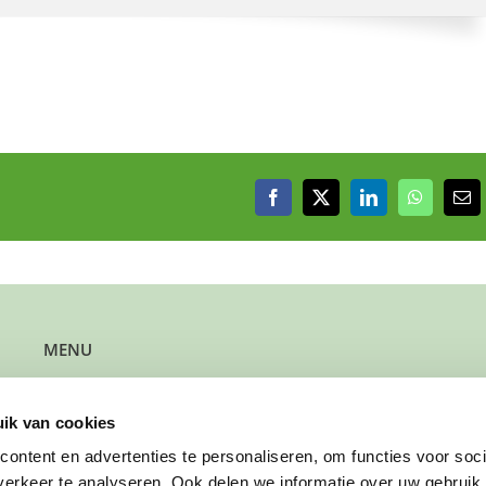
Facebook
X
LinkedIn
WhatsAp
E-
mai
MENU
Kun je steun gebruiken?
Wil je steun bieden?
ik van cookies
Wil je een gezin verwijzen?
Werk je bij de gemeente?
ontent en advertenties te personaliseren, om functies voor soci
Wil je solliciteren?
erkeer te analyseren. Ook delen we informatie over uw gebruik