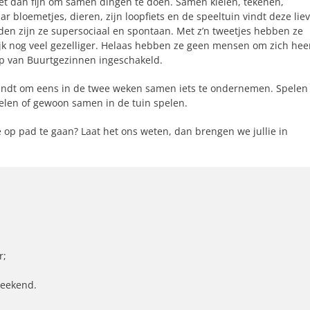
het dan fijn om samen dingen te doen. Samen kleien, tekenen,
 bloemetjes, dieren, zijn loopfiets en de speeltuin vindt deze lie
iden zijn ze supersociaal en spontaan. Met z’n tweetjes hebben ze
ijk nog veel gezelliger. Helaas hebben ze geen mensen om zich he
p van Buurtgezinnen ingeschakeld.
vindt om eens in de twee weken samen iets te ondernemen. Spelen 
elen of gewoon samen in de tuin spelen.
e op pad te gaan? Laat het ons weten, dan brengen we jullie in
r;
weekend.