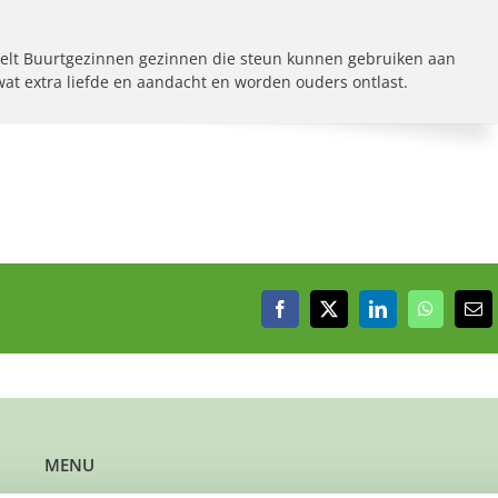
elt Buurtgezinnen gezinnen die steun kunnen gebruiken aan
 wat extra liefde en aandacht en worden ouders ontlast.
Facebook
X
LinkedIn
WhatsAp
E-
mai
MENU