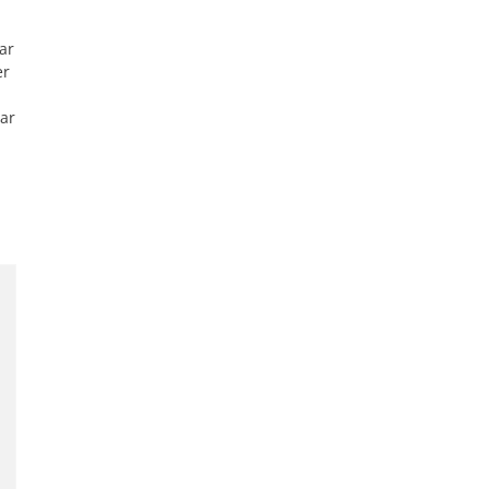
ar
er
n
aar