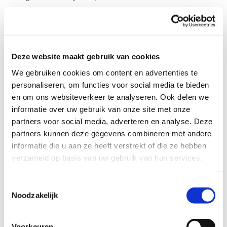
Profiel steungezin
Wij zoeken een gezin in de gemeente Beesel:
Deze website maakt gebruik van cookies
We gebruiken cookies om content en advertenties te
Waar ze 1 x in de week, na school, kan
personaliseren, om functies voor social media te bieden
spelen;
Waar Nederlands wordt gesproken;
en om ons websiteverkeer te analyseren. Ook delen we
Een gezin zonder (inwonende) kinderen
informatie over uw gebruik van onze site met onze
kan ook.
partners voor social media, adverteren en analyse. Deze
partners kunnen deze gegevens combineren met andere
Bijzonderheden
informatie die u aan ze heeft verstrekt of die ze hebben
verzameld op basis van uw gebruik van hun services.
Voor haar zus zoeken we ook een steungezin.
Lees haar oproep hier
Toestemmingsselectie
Noodzakelijk
Wil je meer informatie?
Voorkeuren