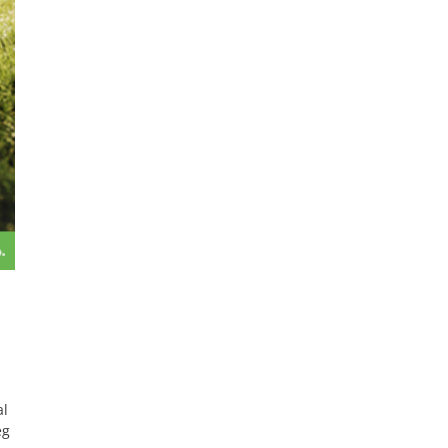
al
eg