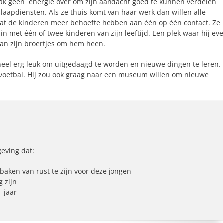
vaak geen energie over om zijn aandacht goed te kunnen verdelen
laapdiensten. Als ze thuis komt van haar werk dan willen alle
 dat de kinderen meer behoefte hebben aan één op één contact. Ze
in met één of twee kinderen van zijn leeftijd. Een plek waar hij ev
 van zijn broertjes om hem heen.
t heel erg leuk om uitgedaagd te worden en nieuwe dingen te leren.
n voetbal. Hij zou ook graag naar een museum willen om nieuwe
geving dat:
ken van rust te zijn voor deze jongen
g zijn
1 jaar