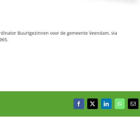
rdinator Buurtgezinnen voor de gemeente Veendam, via
965.
Facebook
X
LinkedIn
WhatsAp
E-
mai