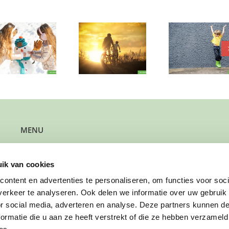
Wil jij af en toe
Een ple
iets
Mag dit lieve
rust, aa
ondernemen
lachebekje bij
en een 
met deze
jullie komen
avont
actieve jongen
spelen?
gezo
(8)?
MENU
Kun je steun gebruiken?
Wil je steun bieden?
ik van cookies
Wil je een gezin verwijzen?
Werk je bij de gemeente?
ontent en advertenties te personaliseren, om functies voor soci
Wil je solliciteren?
erkeer te analyseren. Ook delen we informatie over uw gebruik
Wil je doneren?
or social media, adverteren en analyse. Deze partners kunnen 
ormatie die u aan ze heeft verstrekt of die ze hebben verzameld