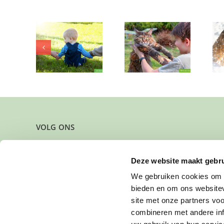
eeft er
Gun jij deze
Heb jij een fijne
 voor een
broertjes om de
plek waar twee
baby van
beurt een fijne
zusjes zichzelf
aanden?
plek?
mogen zijn?
VOLG ONS
Deze website maakt gebru
We gebruiken cookies om c
bieden en om ons websitev
site met onze partners vo
combineren met andere inf